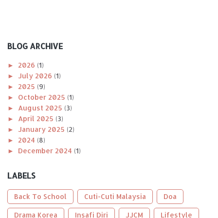
BLOG ARCHIVE
►
2026
(1)
►
July 2026
(1)
►
2025
(9)
►
October 2025
(1)
►
August 2025
(3)
►
April 2025
(3)
►
January 2025
(2)
►
2024
(8)
►
December 2024
(1)
►
November 2024
(1)
►
October 2024
(2)
LABELS
►
August 2024
(1)
►
April 2024
(1)
Back To School
Cuti-Cuti Malaysia
Doa
►
January 2024
(2)
►
Drama Korea
2023
(56)
Insafi Diri
JJCM
Lifestyle