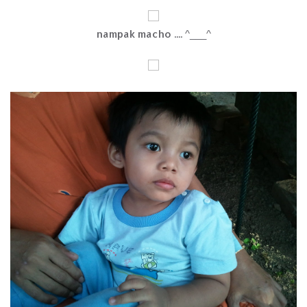
nampak macho .... ^___^