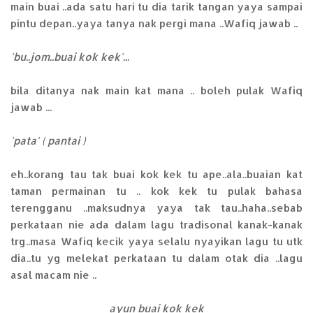
main buai ..ada satu hari tu dia tarik tangan yaya sampai
pintu depan..yaya tanya nak pergi mana ..Wafiq jawab ..
'bu..jom..buai kok kek'...
bila ditanya nak main kat mana .. boleh pulak Wafiq
jawab ...
'pata' ( pantai )
eh..korang tau tak buai kok kek tu ape..ala..buaian kat
taman permainan tu .. kok kek tu pulak bahasa
terengganu ..maksudnya yaya tak tau..haha..sebab
perkataan nie ada dalam lagu tradisonal kanak-kanak
trg..masa Wafiq kecik yaya selalu nyayikan lagu tu utk
dia..tu yg melekat perkataan tu dalam otak dia ..lagu
asal macam nie ..
ayun buai kok kek