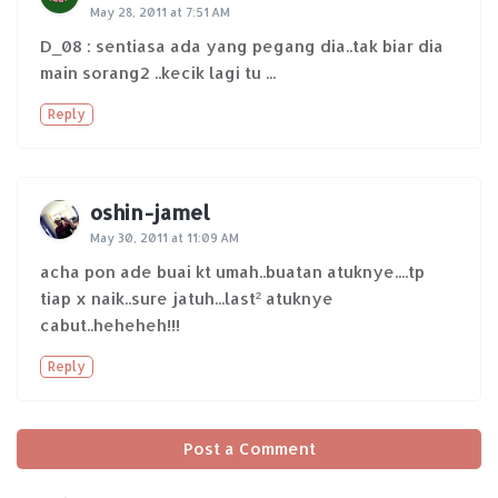
May 28, 2011 at 7:51 AM
D_08 : sentiasa ada yang pegang dia..tak biar dia
main sorang2 ..kecik lagi tu ...
Reply
oshin-jamel
May 30, 2011 at 11:09 AM
acha pon ade buai kt umah..buatan atuknye....tp
tiap x naik..sure jatuh...last² atuknye
cabut..heheheh!!!
Reply
Post a Comment