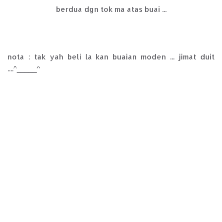
berdua dgn tok ma atas buai ...
nota : tak yah beli la kan buaian moden ... jimat duit
....^_____^