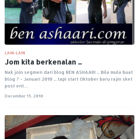
LAIN-LAIN
Jom kita berkenalan ...
Nak join segmen dari blog BEN ASHAARI ... Bila mula buat
blog ? - Januari 2010 ... tapi start Oktober baru rajin sket
post ent…
December 15, 2010