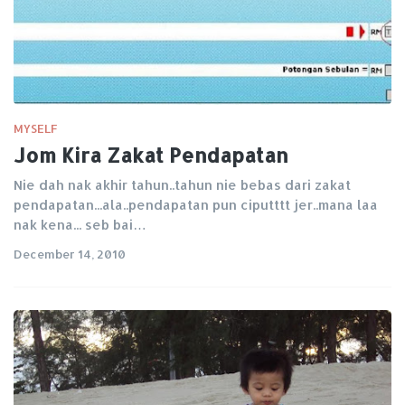
MYSELF
Jom Kira Zakat Pendapatan
Nie dah nak akhir tahun..tahun nie bebas dari zakat
pendapatan...ala..pendapatan pun ciputttt jer..mana laa
nak kena... seb bai…
December 14, 2010