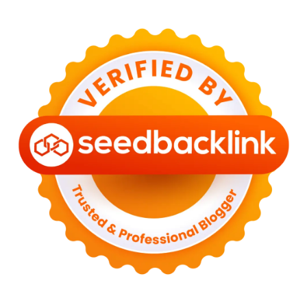
►
June 2023
(8)
►
May 2023
(2)
►
April 2023
(3)
►
March 2023
(6)
►
February 2023
(6)
►
January 2023
(13)
►
2022
(43)
►
December 2022
(6)
►
September 2022
(4)
►
August 2022
(11)
►
July 2022
(7)
►
June 2022
(1)
►
April 2022
(4)
►
March 2022
(2)
►
February 2022
(6)
►
January 2022
(2)
►
2021
(82)
►
December 2021
(9)
►
November 2021
(4)
►
October 2021
(2)
►
September 2021
(4)