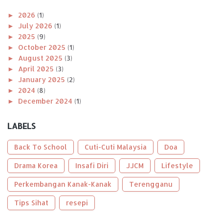
►
2026
(1)
►
July 2026
(1)
►
2025
(9)
►
October 2025
(1)
►
August 2025
(3)
►
April 2025
(3)
►
January 2025
(2)
►
2024
(8)
►
December 2024
(1)
►
November 2024
(1)
►
October 2024
(2)
LABELS
►
August 2024
(1)
►
April 2024
(1)
Back To School
Cuti-Cuti Malaysia
Doa
►
January 2024
(2)
►
Drama Korea
2023
(56)
Insafi Diri
JJCM
Lifestyle
►
December 2023
(2)
Perkembangan Kanak-Kanak
Terengganu
►
October 2023
(2)
►
September 2023
(5)
Tips Sihat
resepi
►
August 2023
(9)