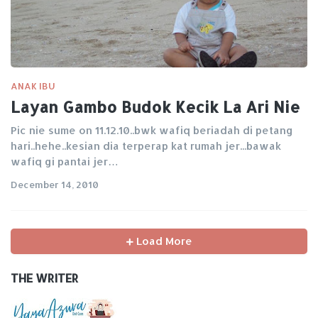
ANAK IBU
Layan Gambo Budok Kecik La Ari Nie
Pic nie sume on 11.12.10..bwk wafiq beriadah di petang
hari..hehe..kesian dia terperap kat rumah jer...bawak
wafiq gi pantai jer…
December 14, 2010
Load More
THE WRITER