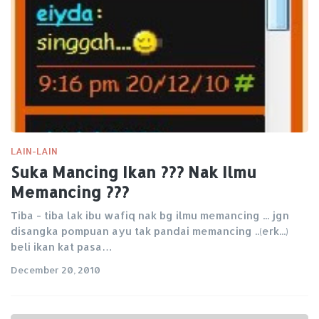
LAIN-LAIN
Suka Mancing Ikan ??? Nak Ilmu
Memancing ???
Tiba - tiba lak ibu wafiq nak bg ilmu memancing ... jgn
disangka pompuan ayu tak pandai memancing ..(erk...)
beli ikan kat pasa…
December 20, 2010