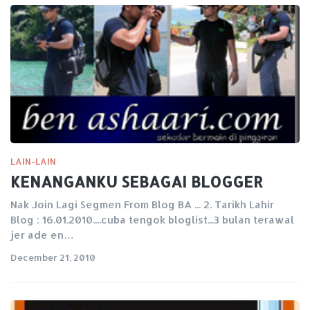
LAIN-LAIN
KENANGANKU SEBAGAI BLOGGER
Nak Join Lagi Segmen From Blog BA ... 2. Tarikh Lahir
Blog : 16.01.2010....cuba tengok bloglist...3 bulan terawal
jer ade en…
December 21, 2010