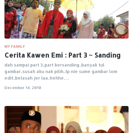
MY FAMILY
Cerita Kawen Emi : Part 3 ~ Sanding
dah sampai part 3..part bersanding..banyak tul
gambar..susah aku nak pilih..tp nie sume gambar lom
edit..belasah jer laa..hehhe.…
December 14, 2010