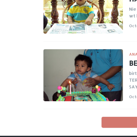
Nie
wt 
Oct
ANA
B
bir
TER
SAY
Oct