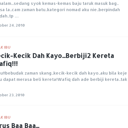
alam...sedang syok kemas-kemas baju taruk masuk bag..
asa la..cam zaman batu..kategori nomad aku nie..berpindah
dah..tp …
ober 24, 2010
K IBU
cik-Kecik Dah Kayo...Berbiji2 Kereta
fiq!!!
u!!bebudak zaman skang..kecik-kecik dah kayo..aku bila keje
u dapat merasa beli kereta!Wafiq dah ade berbiji kereta..tak
ober 23, 2010
K IBU
rus Baa Baa...