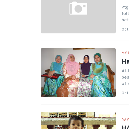
Ptg
fol
bet
Oct
MY 
Ha
Al-
bes
ofi
Oct
RA
HA