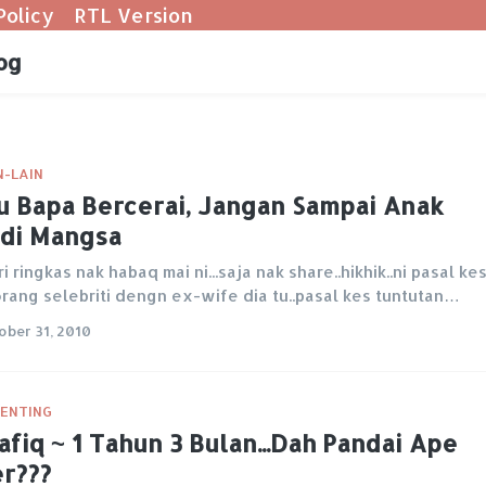
Policy
RTL Version
og
N-LAIN
u Bapa Bercerai, Jangan Sampai Anak
di Mangsa
ri ringkas nak habaq mai ni...saja nak share..hikhik..ni pasal ke
rang selebriti dengn ex-wife dia tu..pasal kes tuntutan…
ober 31, 2010
ENTING
fiq ~ 1 Tahun 3 Bulan...Dah Pandai Ape
r???