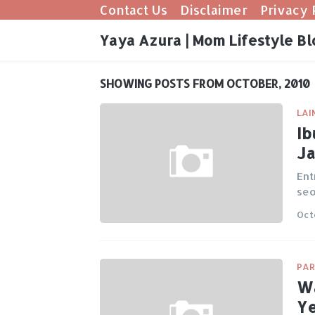
Contact Us
Disclaimer
Privacy 
Yaya Azura | Mom Lifestyle Bl
SHOWING POSTS FROM OCTOBER, 2010
LAI
Ib
Ja
Ent
seo
Oct
PAR
Wa
Ye