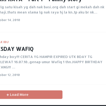
 lg satu kisah yg dah nak basi..org dah start gi mekah dah nk
haji..thats mean xlama lg nak raya hj la kn..tp aku br nk…
ober 14, 2010
K IBU
ESDAY WAFIQ
thday boy!!! CERITA YG HAMPIR EXPIRED UTK BDAY TG
LEWAT 16.07.10...genap umur Wafiq 1 thn..HAPPY BIRTHDAY
ANG!!! …
ober 12, 2010
Load More