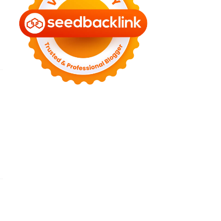
►
July 2022
(7)
►
June 2022
(1)
►
April 2022
(4)
►
March 2022
(2)
►
February 2022
(6)
►
January 2022
(2)
►
2021
(82)
►
December 2021
(9)
►
November 2021
(4)
►
October 2021
(2)
►
September 2021
(4)
►
August 2021
(2)
►
July 2021
(7)
►
June 2021
(8)
►
May 2021
(3)
►
April 2021
(15)
►
March 2021
(14)
►
February 2021
(7)
►
January 2021
(7)
►
2020
(76)