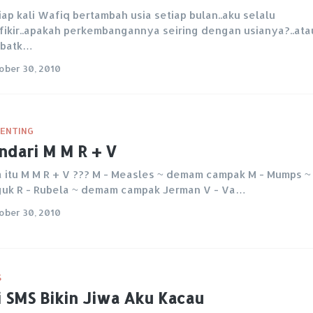
iap kali Wafiq bertambah usia setiap bulan..aku selalu
fikir..apakah perkembangannya seiring dengan usianya?..ata
mbatk…
ober 30, 2010
ENTING
ndari M M R + V
 itu M M R + V ??? M - Measles ~ demam campak M - Mumps ~
uk R - Rubela ~ demam campak Jerman V - Va…
ober 30, 2010
S
i SMS Bikin Jiwa Aku Kacau