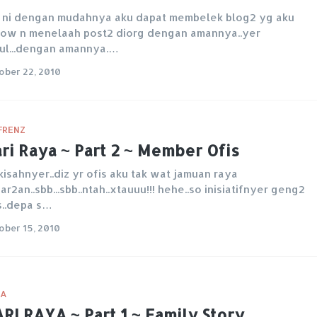
 ni dengan mudahnya aku dapat membelek blog2 yg aku
low n menelaah post2 diorg dengan amannya..yer
ul...dengan amannya.…
ober 22, 2010
FRENZ
ri Raya ~ Part 2 ~ Member Ofis
kisahnyer..diz yr ofis aku tak wat jamuan raya
ar2an..sbb...sbb..ntah..xtauuu!!! hehe..so inisiatifnyer geng2
s..depa s…
ober 15, 2010
YA
RI RAYA ~ Part 1 ~ Family Story