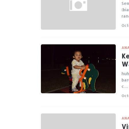
Sem
(bi
ran
Oct
ANA
Ke
Wa
huh
bar
c…
Oct
ANA
Vi