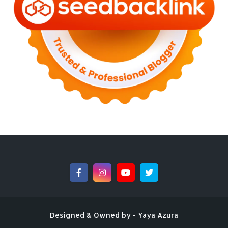
►
August 2022
(11)
►
July 2022
(7)
►
June 2022
(1)
►
April 2022
(4)
►
March 2022
(2)
►
February 2022
(6)
►
January 2022
(2)
▼
2021
(82)
►
December 2021
(9)
►
November 2021
(4)
►
October 2021
(2)
►
September 2021
(4)
►
August 2021
(2)
►
July 2021
(7)
►
June 2021
(8)
►
May 2021
(3)
►
April 2021
(15)
►
March 2021
(14)
►
February 2021
(7)
▼
January 2021
(7)
Designed & Owned by -
Yaya Azura
Program Kawal Kencing Manis Percuma Di KawalKenci...