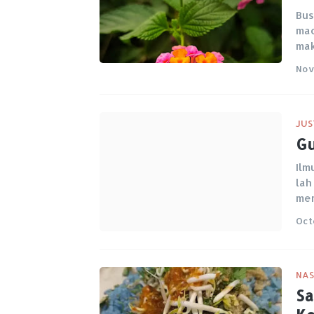
Bus
mac
ma
Nov
JUS
Gu
Ilm
lah
me
Oct
NAS
Sa