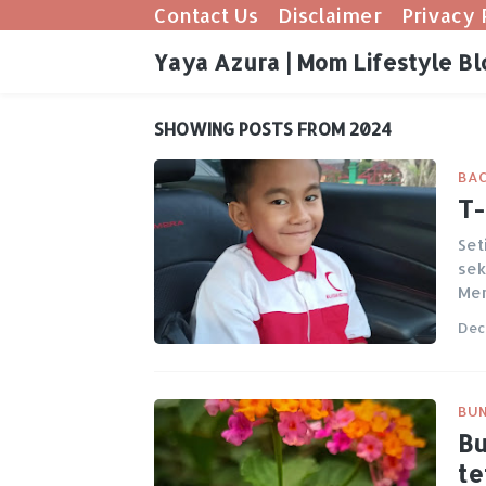
Contact Us
Disclaimer
Privacy 
Yaya Azura | Mom Lifestyle Bl
SHOWING POSTS FROM 2024
BAC
T-
Set
sek
Me
Dec
BUN
Bu
te