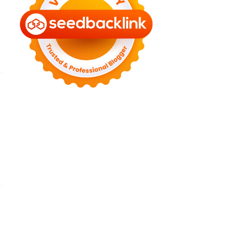
►
September 2023
(5)
►
August 2023
(9)
►
June 2023
(8)
►
May 2023
(2)
►
April 2023
(3)
►
March 2023
(6)
►
February 2023
(6)
►
January 2023
(13)
►
2022
(43)
►
December 2022
(6)
►
September 2022
(4)
►
August 2022
(11)
►
July 2022
(7)
►
June 2022
(1)
►
April 2022
(4)
►
March 2022
(2)
►
February 2022
(6)
►
January 2022
(2)
►
2021
(82)
►
December 2021
(9)