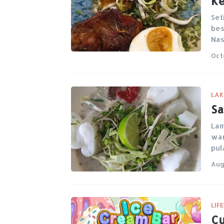
Ke
Set
bes
Nas
Oct
LAK
Sa
Lam
war
pul
Aug
LIF
Cu