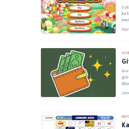
Cul
ket
ma
Apri
GI
Gi
Giv
giv
dia
Jan
INF
Ka