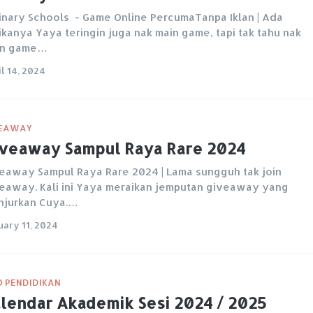
inary Schools - Game Online PercumaTanpa Iklan | Ada
ikanya Yaya teringin juga nak main game, tapi tak tahu nak
in game…
l 14, 2024
VEAWAY
veaway Sampul Raya Rare 2024
eaway Sampul Raya Rare 2024 | Lama sungguh tak join
eaway. Kali ini Yaya meraikan jemputan giveaway yang
njurkan Cuya.…
uary 11, 2024
O PENDIDIKAN
lendar Akademik Sesi 2024 / 2025