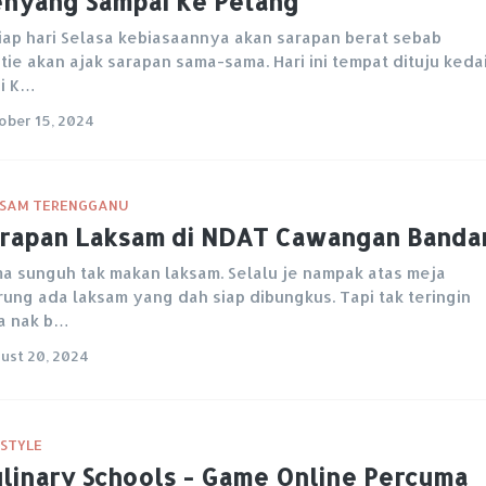
nyang Sampai Ke Petang
iap hari Selasa kebiasaannya akan sarapan berat sebab
tie akan ajak sarapan sama-sama. Hari ini tempat dituju keda
i K…
ober 15, 2024
SAM TERENGGANU
rapan Laksam di NDAT Cawangan Banda
a sunguh tak makan laksam. Selalu je nampak atas meja
ung ada laksam yang dah siap dibungkus. Tapi tak teringin
a nak b…
ust 20, 2024
ESTYLE
linary Schools - Game Online Percuma