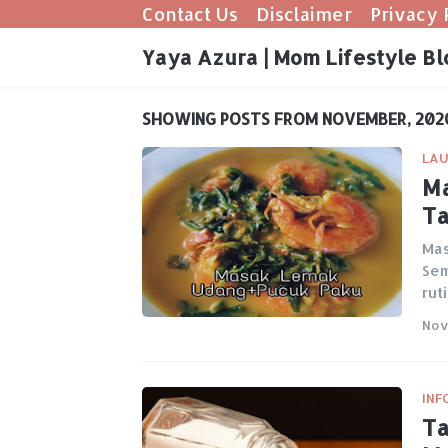
Contact Us
Disclaimer
Privacy 
Yaya Azura | Mom Lifestyle Bl
SHOWING POSTS FROM NOVEMBER, 202
LAU
Ma
Ta
Mas
Sem
rut
Nov
INF
Ta