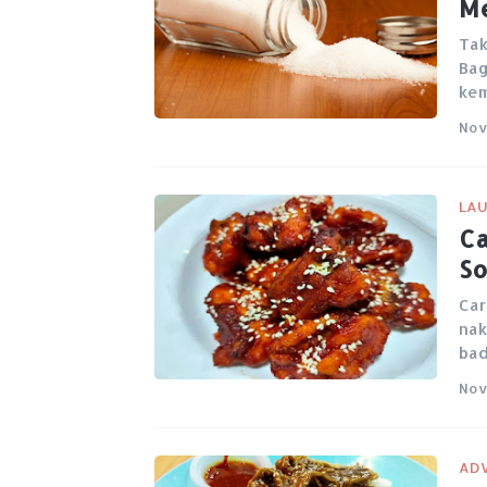
Me
Tak
Bag
ke
Nov
LAU
Ca
So
Car
nak
ba
Nov
ADV