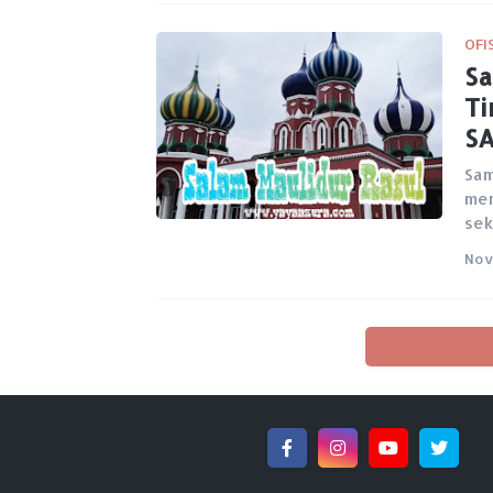
OFI
Sa
Ti
S
Sam
men
sek
Nov