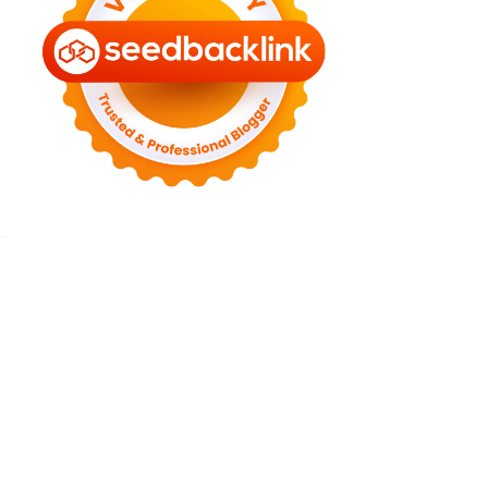
►
July 2022
(7)
►
June 2022
(1)
►
April 2022
(4)
►
March 2022
(2)
►
February 2022
(6)
►
January 2022
(2)
►
2021
(82)
►
December 2021
(9)
►
November 2021
(4)
►
October 2021
(2)
►
September 2021
(4)
►
August 2021
(2)
►
July 2021
(7)
►
June 2021
(8)
►
May 2021
(3)
►
April 2021
(15)
►
March 2021
(14)
►
February 2021
(7)
►
January 2021
(7)
▼
2020
(76)