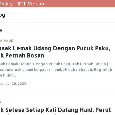
Policy
RTL Version
og
0
K-PAUK
sak Lemak Udang Dengan Pucuk Paku,
k Pernah Bosan
ak Lemak Udang Dengan Pucuk Paku, Tak Pernah Bosan |
alam encik suami ke pasar membeli bahan basah. Begitulah
in hujun…
ember 29, 2020
O
k Selesa Setiap Kali Datang Haid, Perut