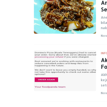
An
Se
Ane
bil
na
Nov
INF
Ak
F
Akh
kej
set
Nov