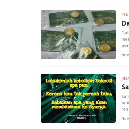
PER
Da
Dah
men
pe
Nov
INSA
Sa
Sam
pem
res
Nov