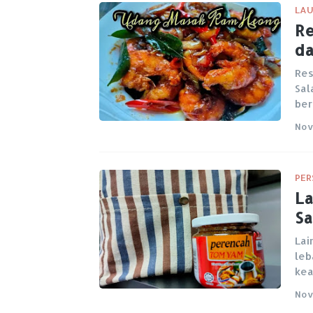
LAU
Re
da
Res
Sal
be
Nov
PER
La
Sa
Lai
leb
ke
Nov