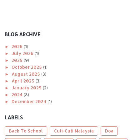
BLOG ARCHIVE
►
2026
(1)
►
July 2026
(1)
►
2025
(9)
►
October 2025
(1)
►
August 2025
(3)
►
April 2025
(3)
►
January 2025
(2)
►
2024
(8)
►
December 2024
(1)
►
November 2024
(1)
►
October 2024
(2)
LABELS
►
August 2024
(1)
►
April 2024
(1)
Back To School
Cuti-Cuti Malaysia
Doa
►
January 2024
(2)