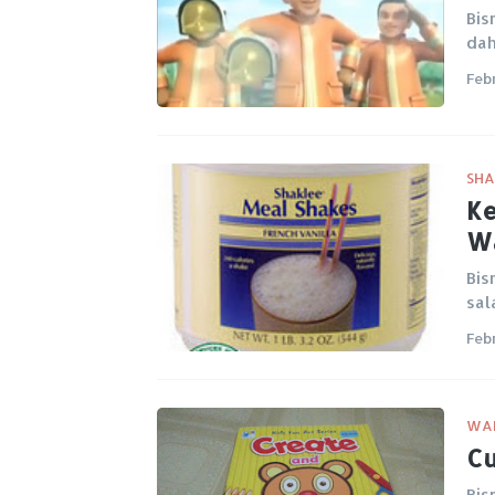
Bis
dah
Feb
SHA
Ke
Wa
Bis
sal
Feb
WA
Cu
Bis