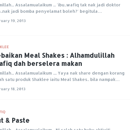
millah... Assalamualaikum ... 'ibu..wafiq tak nak jadi doktor
..nak jadi bomba penyelamat boleh?' begitula…
ruary 19, 2013
KLEE
baikan Meal Shakes : Alhamdulillah
fiq dah berselera makan
millah... Assalamualaikum .... Yaya nak share dengan korang
ah satu produk Shaklee iaitu Meal Shakes.. bila nampak…
ruary 18, 2013
FIQ
t & Paste
millah... Assalamualaikum... Ni salah satu buku aktiviti