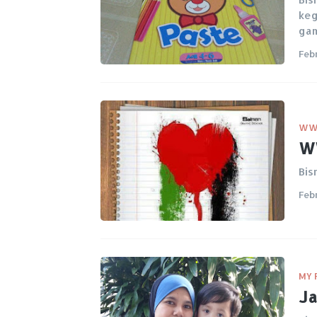
keg
gam
Feb
W
WW
Bis
Feb
MY 
Ja