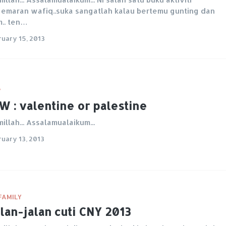
emaran wafiq..suka sangatlah kalau bertemu gunting dan
.. ten…
ruary 15, 2013
W
 : valentine or palestine
millah... Assalamualaikum...
ruary 13, 2013
FAMILY
lan-jalan cuti CNY 2013