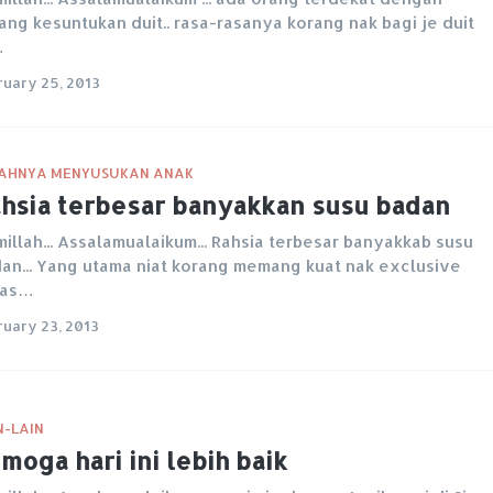
ang kesuntukan duit.. rasa-rasanya korang nak bagi je duit
…
ruary 25, 2013
AHNYA MENYUSUKAN ANAK
hsia terbesar banyakkan susu badan
millah... Assalamualaikum... Rahsia terbesar banyakkab susu
an... Yang utama niat korang memang kuat nak exclusive
eas…
ruary 23, 2013
N-LAIN
moga hari ini lebih baik