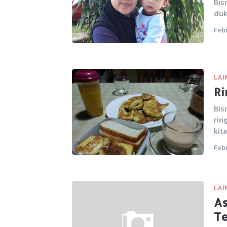
Bis
duk
Feb
LAI
Ri
Bis
rin
kit
Feb
LAI
As
Te