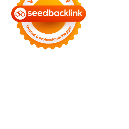
►
July 2022
(7)
►
June 2022
(1)
►
April 2022
(4)
►
March 2022
(2)
►
February 2022
(6)
►
January 2022
(2)
►
2021
(82)
►
December 2021
(9)
►
November 2021
(4)
►
October 2021
(2)
►
September 2021
(4)
►
August 2021
(2)
►
July 2021
(7)
►
June 2021
(8)
►
May 2021
(3)
►
April 2021
(15)
►
March 2021
(14)
►
February 2021
(7)
►
January 2021
(7)
►
2020
(76)