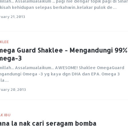
millah... Assalamualaikum ... pagi nie dengar topik pagi di Sinar
.kisah kehidupan selepas berkahwin..kelakar pulok de…
ruary 21, 2013
KLEE
ega Guard Shaklee - Mengandungi 99%
mega-3
millah... Assalamualaikum... AWESOME! Shaklee OmegaGuard
gandungi Omega -3 yg kaya dgn DHA dan EPA. Omega 3
ala…
ruary 20, 2013
K IBU
na la nak cari seragam bomba