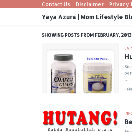
Contact Us
Disclaimer
Privacy 
Yaya Azura | Mom Lifestyle Bl
SHOWING POSTS FROM FEBRUARY, 2013
LAI
Hu
Bis
ber
…
Feb
INF
Be
Bis