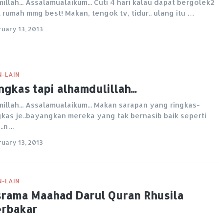
millah... Assalamualaikum... Cuti 4 hari kalau dapat bergolek2
 rumah mmg best! Makan, tengok tv, tidur.. ulang itu …
ruary 13, 2013
N-LAIN
ngkas tapi alhamdulillah...
millah... Assalamualaikum... Makan sarapan yang ringkas-
gkas je..bayangkan mereka yang tak bernasib baik seperti
a..n…
ruary 13, 2013
N-LAIN
rama Maahad Darul Quran Rhusila
rbakar