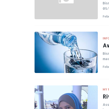
Bis
05/
Feb
INF
Aw
Bis
mac
Feb
MY 
Ri
Ass