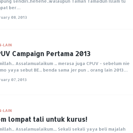
pung sendiri..hehehe..walaupun Taman Tamadun Islam tu
mpat ber…
ruary 08, 2013
N-LAIN
UV Campaign Pertama 2013
millah... Assalamualaikum ... merasa juga CPUV - sebelum nie
mo yaya sebut BE... benda sama jer pun .. orang lain 2013…
ruary 07, 2013
N-LAIN
m lompat tali untuk kurus!
millah... Assalamualaikum.... Sekali sekali yaya beli majalah