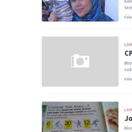
kam
te
Feb
LAI
CP
Bis
sok
Feb
LAI
Jo
Bis