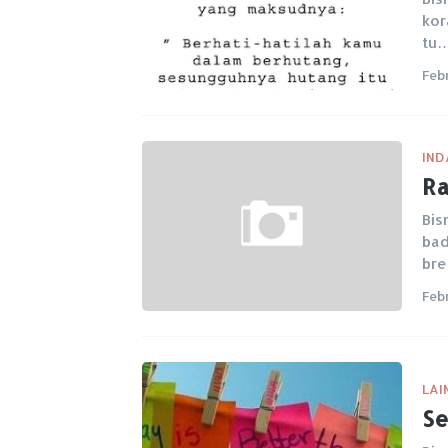
kor
tu
Feb
IND
Ra
Bis
bad
br
Feb
LAI
Se