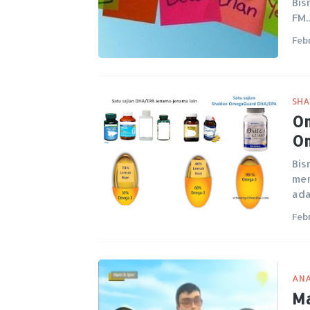
Bis
FM.
Feb
SHA
Om
O
Bis
men
ad
Feb
ANA
Ma