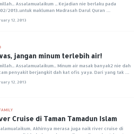
millah... Assalamualaikum ... Kejadian nie berlaku pada
02/2013..untuk makluman Madrasah Darul Quran …
ruary 12, 2013
O
as, jangan minum terlebih air!
millah... Assalamualaikum... Minum air masak banyak2 nie dah
am penyakit berjangkit dah kat ofis yaya. Dari yang tak …
ruary 12, 2013
FAMILY
ver Cruise di Taman Tamadun Islam
alamualaikum, Akhirnya merasa juga naik river cruise di