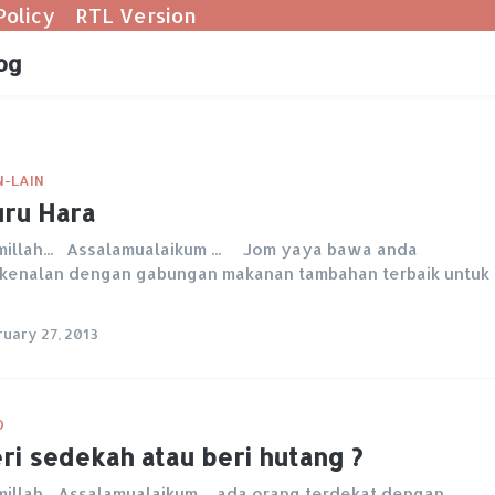
Policy
RTL Version
og
N-LAIN
ru Hara
millah... Assalamualaikum ... Jom yaya bawa anda
kenalan dengan gabungan makanan tambahan terbaik untuk
ruary 27, 2013
O
ri sedekah atau beri hutang ?
millah... Assalamualaikum ... ada orang terdekat dengan