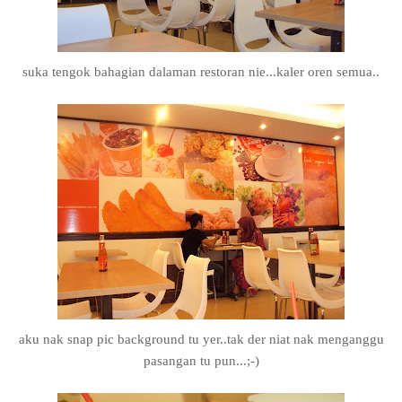
suka tengok bahagian dalaman restoran nie...kaler oren semua..
aku nak snap pic background tu yer..tak der niat nak menganggu
pasangan tu pun...;-)