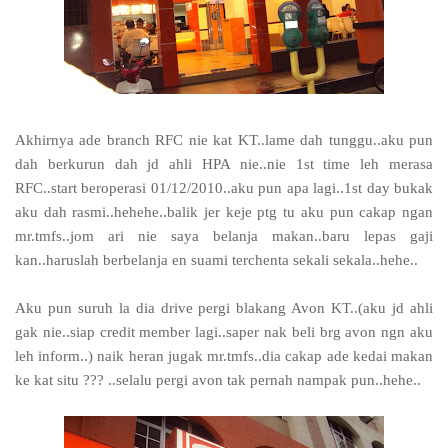
Akhirnya ade branch RFC nie kat KT..lame dah tunggu..aku pun
dah berkurun dah jd ahli HPA nie..nie 1st time leh merasa
RFC..start beroperasi 01/12/2010..aku pun apa lagi..1st day bukak
aku dah rasmi..hehehe..balik jer keje ptg tu aku pun cakap ngan
mr.tmfs..jom ari nie saya belanja makan..baru lepas gaji
kan..haruslah berbelanja en suami terchenta sekali sekala..hehe..
Aku pun suruh la dia drive pergi blakang Avon KT..(aku jd ahli
gak nie..siap credit member lagi..saper nak beli brg avon ngn aku
leh inform..) naik heran jugak mr.tmfs..dia cakap ade kedai makan
ke kat situ ??? ..selalu pergi avon tak pernah nampak pun..hehe..