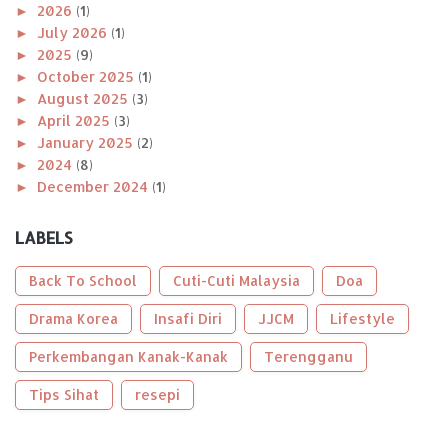
►
2026
(1)
►
July 2026
(1)
►
2025
(9)
►
October 2025
(1)
►
August 2025
(3)
►
April 2025
(3)
►
January 2025
(2)
►
2024
(8)
►
December 2024
(1)
►
November 2024
(1)
►
October 2024
(2)
LABELS
►
August 2024
(1)
►
April 2024
(1)
Back To School
Cuti-Cuti Malaysia
Doa
►
January 2024
(2)
►
Drama Korea
2023
(56)
Insafi Diri
JJCM
Lifestyle
►
December 2023
(2)
Perkembangan Kanak-Kanak
Terengganu
►
October 2023
(2)
►
September 2023
(5)
Tips Sihat
resepi
►
August 2023
(9)
►
June 2023
(8)