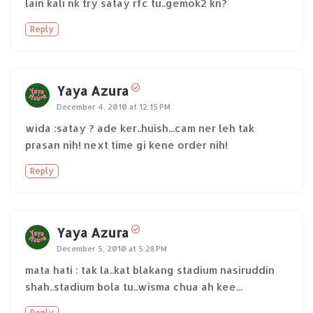
lain kali nk try satay rfc tu..gemok2 kn?
Reply
Yaya Azura
December 4, 2010 at 12:15 PM
wida :satay ? ade ker..huish...cam ner leh tak
prasan nih! next time gi kene order nih!
Reply
Yaya Azura
December 5, 2010 at 5:28 PM
mata hati : tak la..kat blakang stadium nasiruddin
shah..stadium bola tu..wisma chua ah kee...
Reply