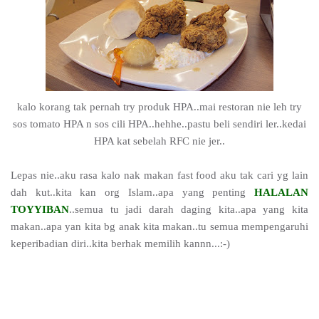
kalo korang tak pernah try produk HPA..mai restoran nie leh try
sos tomato HPA n sos cili HPA..hehhe..pastu beli sendiri ler..kedai
HPA kat sebelah RFC nie jer..
Lepas nie..aku rasa kalo nak makan fast food aku tak cari yg lain
dah kut..kita kan org Islam..apa yang penting
HALALAN
TOYYIBAN
..semua tu jadi darah daging kita..apa yang kita
makan..apa yan kita bg anak kita makan..tu semua mempengaruhi
keperibadian diri..kita berhak memilih kannn...:-)