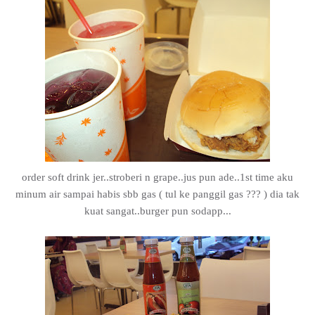
order soft drink jer..stroberi n grape..jus pun ade..1st time aku
minum air sampai habis sbb gas ( tul ke panggil gas ??? ) dia tak
kuat sangat..burger pun sodapp...