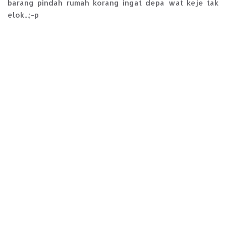
barang pindah rumah korang ingat depa wat keje tak
elok...;-p