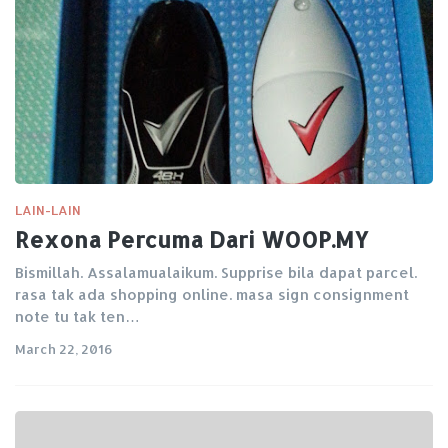
LAIN-LAIN
Rexona Percuma Dari WOOP.MY
Bismillah. Assalamualaikum. Supprise bila dapat parcel.
rasa tak ada shopping online. masa sign consignment
note tu tak ten…
March 22, 2016