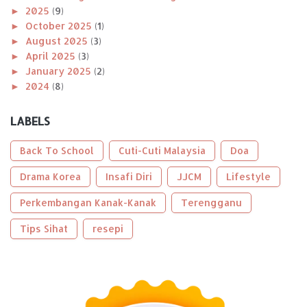
►
2025
(9)
►
October 2025
(1)
►
August 2025
(3)
►
April 2025
(3)
►
January 2025
(2)
►
2024
(8)
►
December 2024
(1)
►
November 2024
(1)
LABELS
►
October 2024
(2)
►
August 2024
(1)
Back To School
Cuti-Cuti Malaysia
Doa
►
April 2024
(1)
►
Drama Korea
January 2024
(2)
Insafi Diri
JJCM
Lifestyle
►
2023
(56)
Perkembangan Kanak-Kanak
Terengganu
►
December 2023
(2)
►
October 2023
(2)
Tips Sihat
resepi
►
September 2023
(5)
►
August 2023
(9)
►
June 2023
(8)
►
May 2023
(2)
►
April 2023
(3)