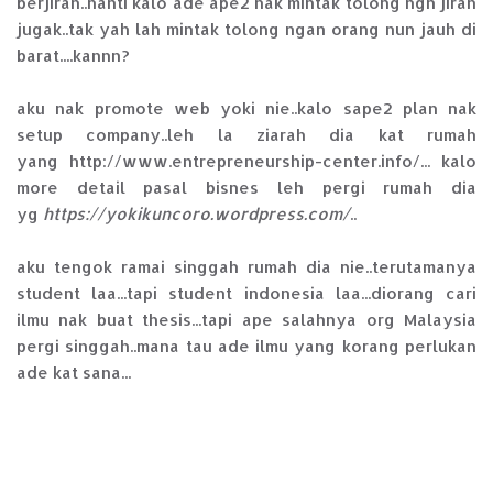
berjiran..nanti kalo ade ape2 nak mintak tolong ngn jiran
jugak..tak yah lah mintak tolong ngan orang nun jauh di
barat....kannn?
aku nak promote web yoki nie..kalo sape2 plan nak
setup company..leh la ziarah dia kat rumah
yang http://www.entrepreneurship-center.info/... kalo
more detail pasal bisnes leh pergi rumah dia
yg
https://yokikuncoro.wordpress.com/
..
aku tengok ramai singgah rumah dia nie..terutamanya
student laa...tapi student indonesia laa...diorang cari
ilmu nak buat thesis...tapi ape salahnya org Malaysia
pergi singgah..mana tau ade ilmu yang korang perlukan
ade kat sana...