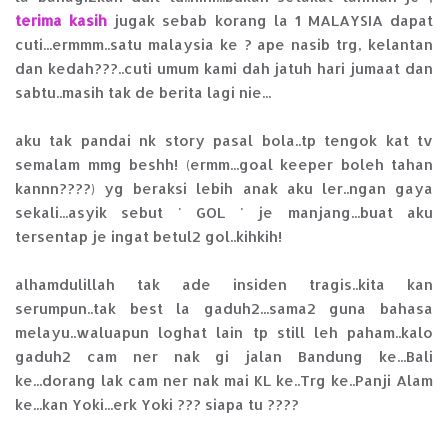
terima kasih
jugak sebab korang la 1 MALAYSIA dapat
cuti...ermmm..satu malaysia ke ? ape nasib trg, kelantan
dan kedah???..cuti umum kami dah jatuh hari jumaat dan
sabtu..masih tak de berita lagi nie...
aku tak pandai nk story pasal bola..tp tengok kat tv
semalam mmg beshh! (ermm...goal keeper boleh tahan
kannn????) yg beraksi lebih anak aku ler..ngan gaya
sekali...asyik sebut ' GOL ' je manjang...buat aku
tersentap je ingat betul2 gol..kihkih!
alhamdulillah tak ade insiden tragis..kita kan
serumpun..tak best la gaduh2...sama2 guna bahasa
melayu..waluapun loghat lain tp still leh paham..kalo
gaduh2 cam ner nak gi jalan Bandung ke...Bali
ke...dorang lak cam ner nak mai KL ke..Trg ke..Panji Alam
ke...kan Yoki...erk Yoki ??? siapa tu ????