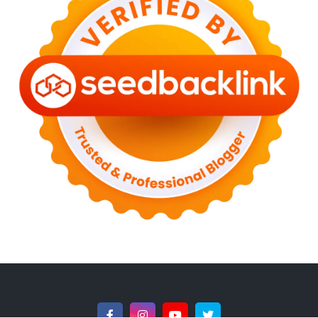
►
January 2023
(13)
►
2022
(43)
►
December 2022
(6)
►
September 2022
(4)
►
August 2022
(11)
►
July 2022
(7)
►
June 2022
(1)
►
April 2022
(4)
►
March 2022
(2)
►
February 2022
(6)
►
January 2022
(2)
►
2021
(82)
►
December 2021
(9)
►
November 2021
(4)
►
October 2021
(2)
►
September 2021
(4)
►
August 2021
(2)
►
July 2021
(7)
►
June 2021
(8)
►
May 2021
(3)