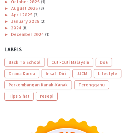
►
October 2025
(1)
►
August 2025
(3)
►
April 2025
(3)
►
January 2025
(2)
►
2024
(8)
►
December 2024
(1)
►
November 2024
(1)
►
October 2024
(2)
LABELS
►
August 2024
(1)
►
April 2024
(1)
Back To School
Cuti-Cuti Malaysia
Doa
►
January 2024
(2)
►
Drama Korea
2023
(56)
Insafi Diri
JJCM
Lifestyle
►
December 2023
(2)
Perkembangan Kanak-Kanak
Terengganu
►
October 2023
(2)
►
September 2023
(5)
Tips Sihat
resepi
►
August 2023
(9)
►
June 2023
(8)
►
May 2023
(2)
►
April 2023
(3)
►
March 2023
(6)
►
February 2023
(6)