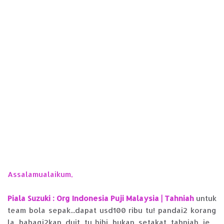
Assalamualaikum,
Piala Suzuki : Org Indonesia Puji Malaysia | Tahniah
untuk
team bola sepak...dapat usd100 ribu tu! pandai2 korang
la bahagi2kan duit tu..hihi...bukan setakat tahniah je ,