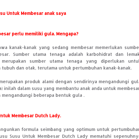
usu Untuk Membesar anak saya
esar perlu memiliki gula. Mengapa?
ahawa kanak-kanak yang sedang membesar memerlukan sumbe
ar. Sumber utama tenaga adalah karbohidrat dan lemak
ia merupakan sumber utama tenaga yang diperlukan untu
tubuh dan otak, terutama untuk pertumbuhan kanak-kanak.
g merupakan produk alami dengan sendirinya mengandungi gul
osa) inilah dalam susu yang membantu anak anda untuk membesar
n mengandungi beberapa bentuk gula .
 Untuk Membesar Dutch Lady.
bangunkan formula seimbang yang optimum untuk pertumbuha
 susu Susu Untuk Membesar Dutch Lady mematuhi sepenuhny