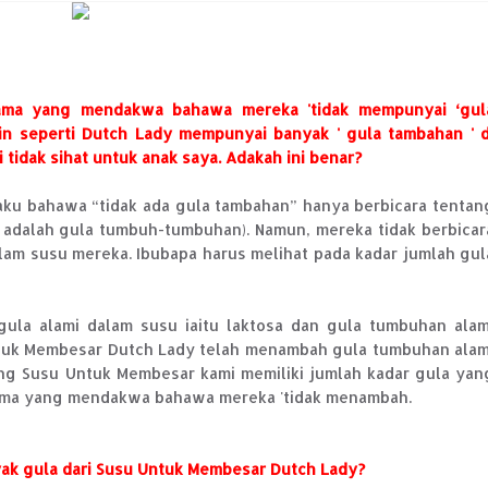
ama yang mendakwa bahawa mereka 'tidak mempunyai ‘gul
n seperti Dutch Lady mempunyai banyak ' gula tambahan ' d
tidak sihat untuk anak saya. Adakah ini benar?
u bahawa “tidak ada gula tambahan” hanya berbicara tentan
a adalah gula tumbuh-tumbuhan). Namun, mereka tidak berbicar
lam susu mereka. Ibubapa harus melihat pada kadar jumlah gul
ula alami dalam susu iaitu laktosa dan gula tumbuhan alam
tuk Membesar Dutch Lady telah menambah gula tumbuhan alam
ng Susu Untuk Membesar kami memiliki jumlah kadar gula yan
nama yang mendakwa bahawa mereka 'tidak menambah.
yak gula dari Susu Untuk Membesar Dutch Lady?