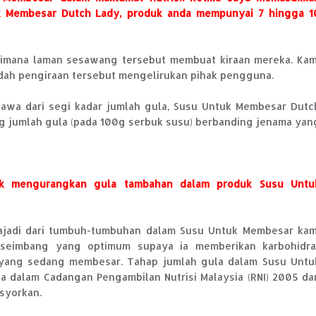
k Membesar Dutch Lady, produk anda mempunyai 7 hingga 1
aimana laman sesawang tersebut membuat kiraan mereka. Kam
dah pengiraan tersebut mengelirukan pihak pengguna.
ahawa dari segi kadar jumlah gula, Susu Untuk Membesar Dutc
ng jumlah gula (pada 100g serbuk susu) berbanding jenama yan
k mengurangkan gula tambahan dalam produk Susu Untu
ajadi dari tumbuh-tumbuhan dalam Susu Untuk Membesar kam
 seimbang yang optimum supaya ia memberikan karbohidra
 yang sedang membesar. Tahap jumlah gula dalam Susu Untu
ga dalam Cadangan Pengambilan Nutrisi Malaysia (RNI) 2005 da
syorkan.