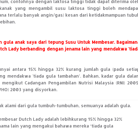
um, contohnya dengan laktosa tinggi tidak dapat diterima ole
k-kanak yang mengambil susu laktosa tinggi boleh mendapa
erana terlalu banyak angin/gas) kesan dari ketidakmampuan tubu
ebihan.
an gula anak saya dari tepung Susu Untuk Membesar. Bagaiman
tch Lady berbanding dengan jenama lain yang mendakwa 'tiad
yai antara 15% hingga 32% kurang jumlah gula (pada setia
g mendakwa 'tiada gula tambahan’. Bahkan, kadar gula dala
mengikut Cadangan Pengambilan Nutrisi Malaysia (RNI) 2005
WHO) 2003 yang disyorkan.
uk alami dari gula tumbuh-tumbuhan, semuanya adalah gula.
embesar Dutch Lady adalah lebihkurang 15% hingga 32%
enama lain yang mengakui bahawa mereka ‘tiada gula