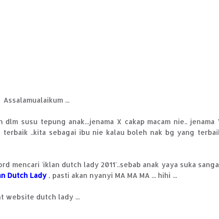
Assalamualaikum ...
n dlm susu tepung anak...jenama X cakap macam nie.. jenama 
terbaik ..kita sebagai ibu nie kalau boleh nak bg yang terbai
rd mencari 'iklan dutch lady 2011'..sebab anak yaya suka sanga
an Dutch Lady
, pasti akan nyanyi MA MA MA ... hihi ...
 website dutch lady ...