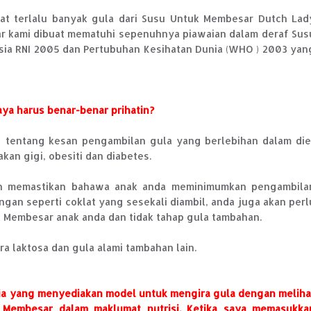
at terlalu banyak gula dari Susu Untuk Membesar Dutch Lad
 kami dibuat mematuhi sepenuhnya piawaian dalam deraf Sus
sia RNI 2005 dan Pertubuhan Kesihatan Dunia (WHO ) 2003 yan
aya harus benar-benar prihatin?
tentang kesan pengambilan gula yang berlebihan dalam die
an gigi, obesiti dan diabetes.
lain memastikan bahawa anak anda meminimumkan pengambila
ngan seperti coklat yang sesekali diambil, anda juga akan perl
k Membesar anak anda dan tidak tahap gula tambahan.
ra laktosa dan gula alami tambahan lain.
sia yang menyediakan model untuk mengira gula dengan meliha
k Membesar dalam maklumat nutrisi. Ketika saya memasukka