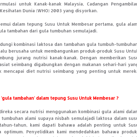
rmulasi untuk Kanak-kanak Malaysia, Cadangan Pengambila
n Kesihatan Dunia (WHO) 2003 yang disyorkan.
itemui dalam tepung Susu Untuk Membesar pertama, gula alam
ula tambahan dari gula tumbuhan semulajadi.
ungi kombinasi laktosa dan tambahan gula tumbuh-tumbuhan
 selalu berusaha untuk membangunkan produk-produk Susu Untu
ung jurang nutrisi kanak-kanak. Dengan memberikan Sus
siat seimbang digabungkan dengan makanan sehari-hari yan
k mencapai diet nutrisi seimbang yang penting untuk merek
i 'gula tambahan' dalam tepung Susu Untuk Membesar ?
ireka secara nutrisi menggunakan kombinasi gula alami dala
a tumbuhan alami supaya nisbah semulajadi laktosa dalam sus
rtahun-tahun, kami dapati bahawa adalah penting untuk Sus
a optimum. Penyelidikan kami mendedahkan bahawa produk