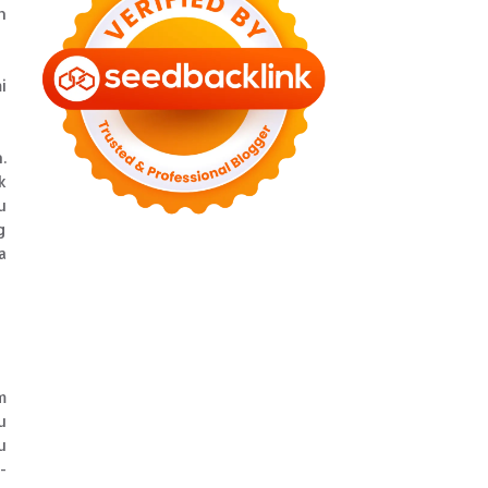
n
►
August 2022
(11)
►
July 2022
(7)
►
June 2022
(1)
i
►
April 2022
(4)
►
March 2022
(2)
►
February 2022
(6)
.
►
January 2022
(2)
k
►
2021
(82)
u
►
December 2021
(9)
g
►
November 2021
(4)
a
►
October 2021
(2)
►
September 2021
(4)
►
August 2021
(2)
►
July 2021
(7)
►
June 2021
(8)
►
May 2021
(3)
m
►
April 2021
(15)
u
►
March 2021
(14)
u
►
February 2021
(7)
-
►
January 2021
(7)