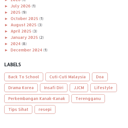
►
July 2026
(1)
►
2025
(9)
►
October 2025
(1)
►
August 2025
(3)
►
April 2025
(3)
►
January 2025
(2)
►
2024
(8)
►
December 2024
(1)
►
November 2024
(1)
►
October 2024
(2)
LABELS
►
August 2024
(1)
►
April 2024
(1)
Back To School
Cuti-Cuti Malaysia
Doa
►
January 2024
(2)
►
Drama Korea
2023
(56)
Insafi Diri
JJCM
Lifestyle
►
December 2023
(2)
Perkembangan Kanak-Kanak
Terengganu
►
October 2023
(2)
►
September 2023
(5)
Tips Sihat
resepi
►
August 2023
(9)
►
June 2023
(8)
►
May 2023
(2)