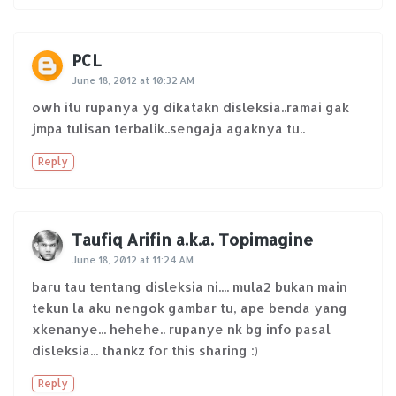
PCL
June 18, 2012 at 10:32 AM
owh itu rupanya yg dikatakn disleksia..ramai gak
jmpa tulisan terbalik..sengaja agaknya tu..
Reply
Taufiq Arifin a.k.a. Topimagine
June 18, 2012 at 11:24 AM
baru tau tentang disleksia ni.... mula2 bukan main
tekun la aku nengok gambar tu, ape benda yang
xkenanye... hehehe.. rupanye nk bg info pasal
disleksia... thankz for this sharing :)
Reply