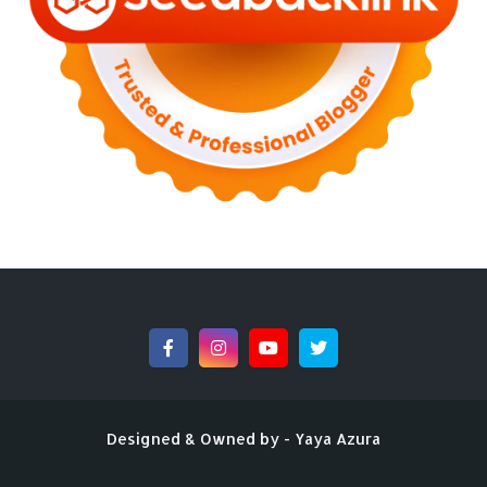
►
July 2022
(7)
►
June 2022
(1)
►
April 2022
(4)
►
March 2022
(2)
►
February 2022
(6)
►
January 2022
(2)
►
2021
(82)
►
December 2021
(9)
►
November 2021
(4)
►
October 2021
(2)
►
September 2021
(4)
►
August 2021
(2)
►
July 2021
(7)
►
June 2021
(8)
►
May 2021
(3)
►
April 2021
(15)
►
March 2021
(14)
►
February 2021
(7)
►
January 2021
(7)
Designed & Owned by -
Yaya Azura
►
2020
(76)
►
December 2020
(14)