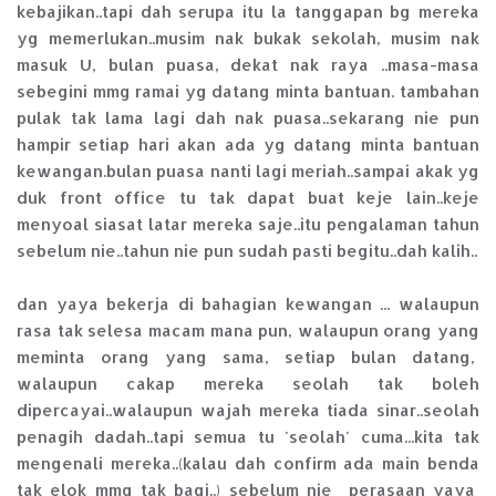
kebajikan..tapi dah serupa itu la tanggapan bg mereka
yg memerlukan..musim nak bukak sekolah, musim nak
masuk U, bulan puasa, dekat nak raya ..masa-masa
sebegini mmg ramai yg datang minta bantuan. tambahan
pulak tak lama lagi dah nak puasa..sekarang nie pun
hampir setiap hari akan ada yg datang minta bantuan
kewangan.bulan puasa nanti lagi meriah..sampai akak yg
duk front office tu tak dapat buat keje lain..keje
menyoal siasat latar mereka saje..itu pengalaman tahun
sebelum nie..tahun nie pun sudah pasti begitu..dah kalih..
dan yaya bekerja di bahagian kewangan ... walaupun
rasa tak selesa macam mana pun, walaupun orang yang
meminta orang yang sama, setiap bulan datang,
walaupun cakap mereka seolah tak boleh
dipercayai..walaupun wajah mereka tiada sinar..seolah
penagih dadah..tapi semua tu 'seolah' cuma...kita tak
mengenali mereka..(kalau dah confirm ada main benda
tak elok mmg tak bagi..) sebelum nie perasaan yaya