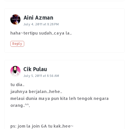
Aini Azman
July 4, 2011 at 8:28 PM
haha~tertipu sudah,.caya la,.
Reply
Cik Pulau
July 5, 2011 at 8:56 AM
tu dia..
jauhnya berjalan...hehe..
melaui dunia maya pun kita leh tengok negara
orang..^^,
ps: jom la join GA tu kak..hee~