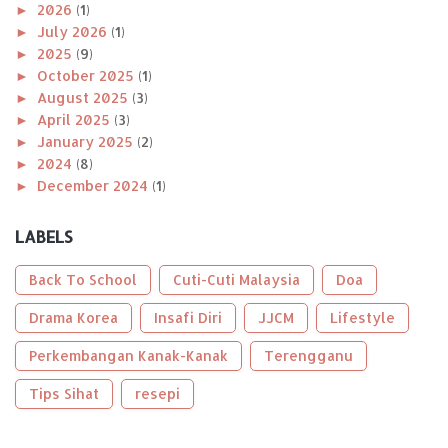
►
2026
(1)
►
July 2026
(1)
►
2025
(9)
►
October 2025
(1)
►
August 2025
(3)
►
April 2025
(3)
►
January 2025
(2)
►
2024
(8)
►
December 2024
(1)
►
November 2024
(1)
►
October 2024
(2)
LABELS
►
August 2024
(1)
►
April 2024
(1)
Back To School
Cuti-Cuti Malaysia
Doa
►
January 2024
(2)
►
Drama Korea
2023
(56)
Insafi Diri
JJCM
Lifestyle
►
December 2023
(2)
Perkembangan Kanak-Kanak
Terengganu
►
October 2023
(2)
►
September 2023
(5)
Tips Sihat
resepi
►
August 2023
(9)
►
June 2023
(8)