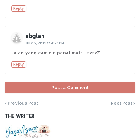
Reply
abglan
July 5, 2011 at 4:28 PM
Jalan yang cam nie penat mata... zzzzZ
Reply
Post a Comment
Previous Post
Next Post
THE WRITER