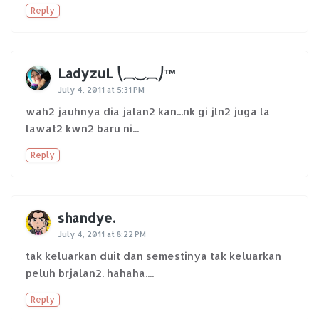
Reply
LadyzuL ⎝⏠⏝⏠⎠™
July 4, 2011 at 5:31 PM
wah2 jauhnya dia jalan2 kan...nk gi jln2 juga la
lawat2 kwn2 baru ni...
Reply
shandye.
July 4, 2011 at 8:22 PM
tak keluarkan duit dan semestinya tak keluarkan
peluh brjalan2. hahaha....
Reply