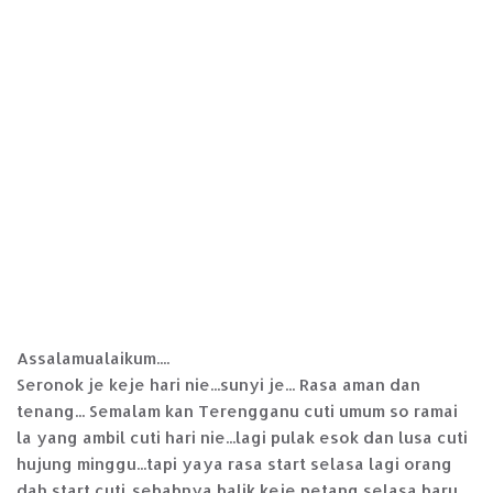
Assalamualaikum....
Seronok je keje hari nie...sunyi je... Rasa aman dan
tenang... Semalam kan Terengganu cuti umum so ramai
la yang ambil cuti hari nie...lagi pulak esok dan lusa cuti
hujung minggu...tapi yaya rasa start selasa lagi orang
dah start cuti..sebabnya balik keje petang selasa baru