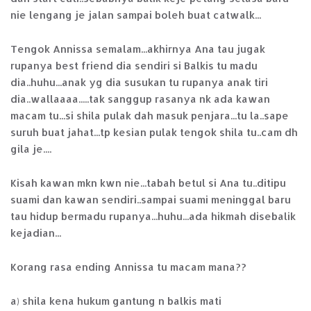
nie lengang je jalan sampai boleh buat catwalk...
Tengok Annissa semalam...akhirnya Ana tau jugak
rupanya best friend dia sendiri si Balkis tu madu
dia..huhu...anak yg dia susukan tu rupanya anak tiri
dia..wallaaaa.....tak sanggup rasanya nk ada kawan
macam tu...si shila pulak dah masuk penjara...tu la..sape
suruh buat jahat...tp kesian pulak tengok shila tu..cam dh
gila je....
Kisah kawan mkn kwn nie...tabah betul si Ana tu..ditipu
suami dan kawan sendiri..sampai suami meninggal baru
tau hidup bermadu rupanya...huhu...ada hikmah disebalik
kejadian...
Korang rasa ending Annissa tu macam mana??
a) shila kena hukum gantung n balkis mati