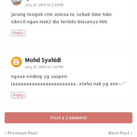
July 21, 2011 at 2:13 PM
jarang tengok cite anissa ni, sebab time tido
sikecil ngan mak2 dia tertido biasanya hihi
Reply
Mohd Syahidi
July 21, 2011 at 7:33 PM
ngaaa ending yg suspen
laaaaaaaaaaaaaaaaaaaaaaa.. xtahu nak yg ane-.-"
Reply
Post a Comment
Previous Post
Next Post