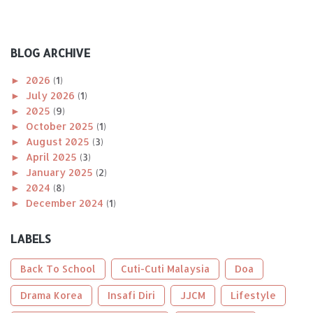
BLOG ARCHIVE
►
2026
(1)
►
July 2026
(1)
►
2025
(9)
►
October 2025
(1)
►
August 2025
(3)
►
April 2025
(3)
►
January 2025
(2)
►
2024
(8)
►
December 2024
(1)
►
November 2024
(1)
►
October 2024
(2)
LABELS
►
August 2024
(1)
►
April 2024
(1)
Back To School
Cuti-Cuti Malaysia
Doa
►
January 2024
(2)
►
Drama Korea
2023
(56)
Insafi Diri
JJCM
Lifestyle
►
December 2023
(2)