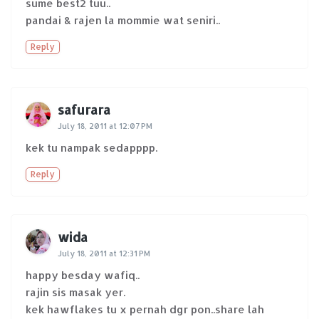
sume best2 tuu..
pandai & rajen la mommie wat seniri..
Reply
safurara
July 18, 2011 at 12:07 PM
kek tu nampak sedapppp.
Reply
wida
July 18, 2011 at 12:31 PM
happy besday wafiq..
rajin sis masak yer.
kek hawflakes tu x pernah dgr pon..share lah