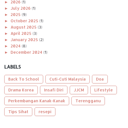
►
2026
(1)
►
July 2026
(1)
►
2025
(9)
►
October 2025
(1)
►
August 2025
(3)
►
April 2025
(3)
►
January 2025
(2)
►
2024
(8)
►
December 2024
(1)
►
November 2024
(1)
►
October 2024
(2)
LABELS
►
August 2024
(1)
►
April 2024
(1)
Back To School
Cuti-Cuti Malaysia
Doa
►
January 2024
(2)
►
Drama Korea
2023
(56)
Insafi Diri
JJCM
Lifestyle
►
December 2023
(2)
Perkembangan Kanak-Kanak
Terengganu
►
October 2023
(2)
►
September 2023
(5)
Tips Sihat
resepi
►
August 2023
(9)
►
June 2023
(8)
►
May 2023
(2)