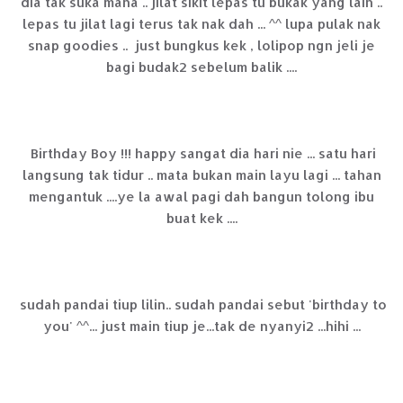
dia tak suka mana .. jilat sikit lepas tu bukak yang lain ..
lepas tu jilat lagi terus tak nak dah ... ^^ lupa pulak nak
snap goodies .. just bungkus kek , lolipop ngn jeli je
bagi budak2 sebelum balik ....
Birthday Boy !!! happy sangat dia hari nie ... satu hari
langsung tak tidur .. mata bukan main layu lagi ... tahan
mengantuk ....ye la awal pagi dah bangun tolong ibu
buat kek ....
sudah pandai tiup lilin.. sudah pandai sebut 'birthday to
you' ^^... just main tiup je...tak de nyanyi2 ...hihi ...