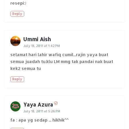
resepi:)
Reply
Ummi Aish
July 18, 2011 at 1:42 PM
selamat hari lahir wafiq cumil...rajin yaya buat
semua juadah tu.klu LM mmg tak pandai nak buat
kek2 semua tu
Reply
Yaya Azura
July 18, 2011 at 5:26 PM
fa : apa yg sedap ... hikhik^^