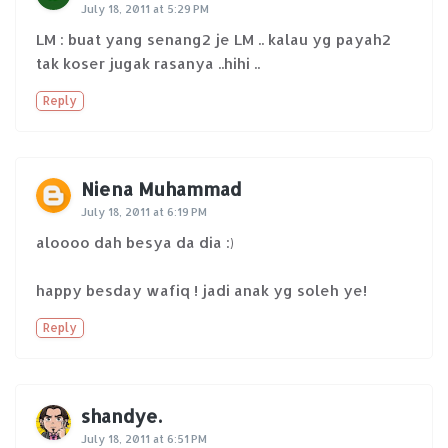
July 18, 2011 at 5:29 PM
LM : buat yang senang2 je LM .. kalau yg payah2
tak koser jugak rasanya ..hihi ..
Reply
Niena Muhammad
July 18, 2011 at 6:19 PM
aloooo dah besya da dia :)
happy besday wafiq ! jadi anak yg soleh ye!
Reply
shandye.
July 18, 2011 at 6:51 PM