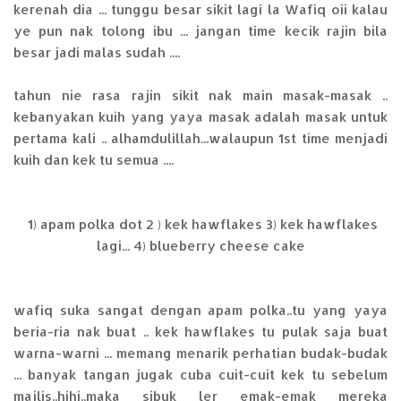
kerenah dia ... tunggu besar sikit lagi la Wafiq oii kalau
ye pun nak tolong ibu ... jangan time kecik rajin bila
besar jadi malas sudah ....
tahun nie rasa rajin sikit nak main masak-masak ..
kebanyakan kuih yang yaya masak adalah masak untuk
pertama kali .. alhamdulillah...walaupun 1st time menjadi
kuih dan kek tu semua ....
1) apam polka dot 2 ) kek hawflakes 3) kek hawflakes
lagi... 4) blueberry cheese cake
wafiq suka sangat dengan apam polka..tu yang yaya
beria-ria nak buat .. kek hawflakes tu pulak saja buat
warna-warni ... memang menarik perhatian budak-budak
... banyak tangan jugak cuba cuit-cuit kek tu sebelum
majlis..hihi..maka sibuk ler emak-emak mereka