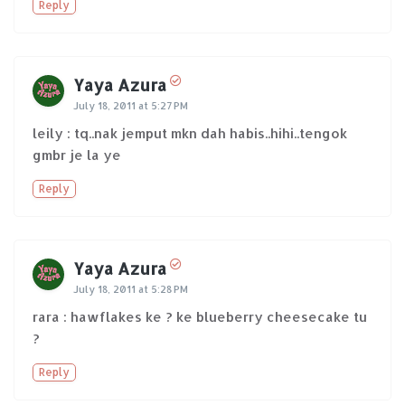
Reply
Yaya Azura
July 18, 2011 at 5:27 PM
leily : tq..nak jemput mkn dah habis..hihi..tengok
gmbr je la ye
Reply
Yaya Azura
July 18, 2011 at 5:28 PM
rara : hawflakes ke ? ke blueberry cheesecake tu
?
Reply