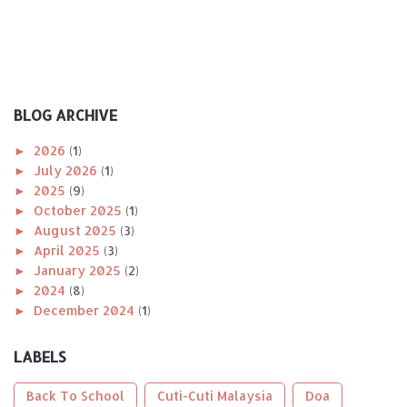
BLOG ARCHIVE
►
2026
(1)
►
July 2026
(1)
►
2025
(9)
►
October 2025
(1)
►
August 2025
(3)
►
April 2025
(3)
►
January 2025
(2)
►
2024
(8)
►
December 2024
(1)
►
November 2024
(1)
►
October 2024
(2)
LABELS
►
August 2024
(1)
►
April 2024
(1)
Back To School
Cuti-Cuti Malaysia
Doa