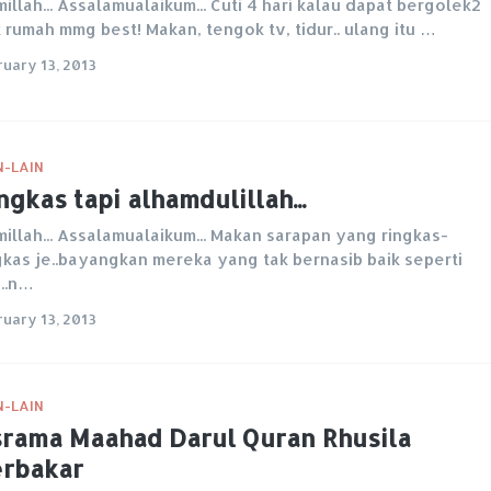
millah... Assalamualaikum... Cuti 4 hari kalau dapat bergolek2
 rumah mmg best! Makan, tengok tv, tidur.. ulang itu …
ruary 13, 2013
N-LAIN
ngkas tapi alhamdulillah...
millah... Assalamualaikum... Makan sarapan yang ringkas-
gkas je..bayangkan mereka yang tak bernasib baik seperti
a..n…
ruary 13, 2013
N-LAIN
rama Maahad Darul Quran Rhusila
rbakar