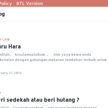
Policy
RTL Version
og
N-LAIN
ru Hara
millah... Assalamualaikum ... Jom yaya bawa anda
kenalan dengan gabungan makanan tambahan terbaik untuk
ruary 27, 2013
O
ri sedekah atau beri hutang ?
millah... Assalamualaikum ... ada orang terdekat dengan