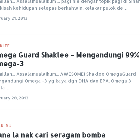
millah... Assalamualaikum ... pagi nie dengar topik pagi di Sinar
.kisah kehidupan selepas berkahwin..kelakar pulok de…
ruary 21, 2013
KLEE
ega Guard Shaklee - Mengandungi 99%
mega-3
millah... Assalamualaikum... AWESOME! Shaklee OmegaGuard
gandungi Omega -3 yg kaya dgn DHA dan EPA. Omega 3
ala…
ruary 20, 2013
K IBU
na la nak cari seragam bomba