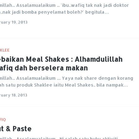
millah... Assalamualaikum ... 'ibu..wafiq tak nak jadi doktor
..nak jadi bomba penyelamat boleh?' begitula…
ruary 19, 2013
KLEE
baikan Meal Shakes : Alhamdulillah
fiq dah berselera makan
millah... Assalamualaikum .... Yaya nak share dengan korang
ah satu produk Shaklee iaitu Meal Shakes.. bila nampak…
ruary 18, 2013
FIQ
t & Paste
millah... Assalamualaikum... Ni salah satu buku aktiviti