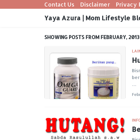
Contact Us
Disclaimer
Privacy 
Yaya Azura | Mom Lifestyle Bl
SHOWING POSTS FROM FEBRUARY, 2013
LAI
Hu
Bis
ber
…
Feb
INF
Be
Bis