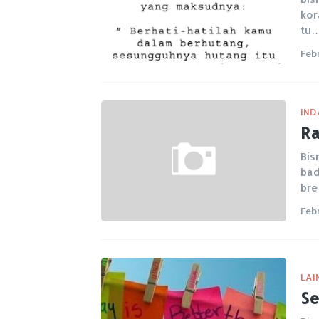
kor
tu
Feb
IND
Ra
Bis
bad
br
Feb
LAI
Se