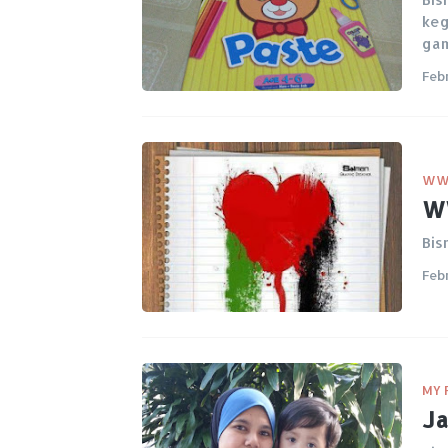
keg
gam
Feb
W
WW
Bis
Feb
MY 
Ja