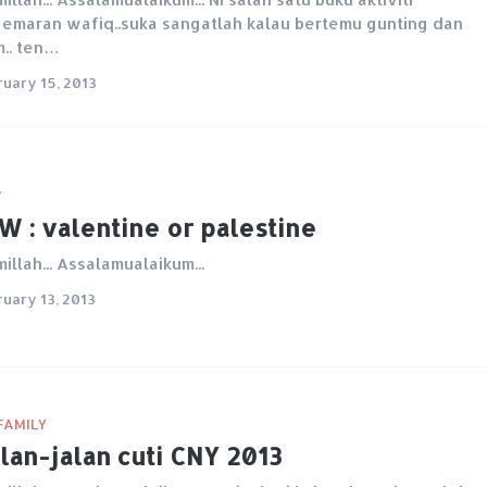
emaran wafiq..suka sangatlah kalau bertemu gunting dan
.. ten…
ruary 15, 2013
W
 : valentine or palestine
millah... Assalamualaikum...
ruary 13, 2013
FAMILY
lan-jalan cuti CNY 2013