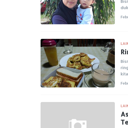
Bis
duk
Feb
LAI
Ri
Bis
rin
kit
Feb
LAI
As
Te