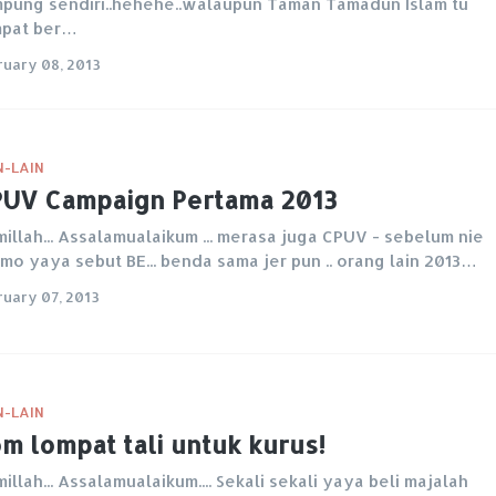
pung sendiri..hehehe..walaupun Taman Tamadun Islam tu
mpat ber…
ruary 08, 2013
N-LAIN
UV Campaign Pertama 2013
millah... Assalamualaikum ... merasa juga CPUV - sebelum nie
mo yaya sebut BE... benda sama jer pun .. orang lain 2013…
ruary 07, 2013
N-LAIN
m lompat tali untuk kurus!
millah... Assalamualaikum.... Sekali sekali yaya beli majalah