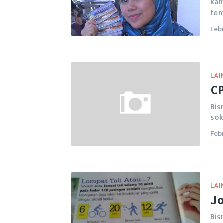
kam
te
Feb
LAI
CP
Bis
sok
Feb
LAI
Jo
Bis