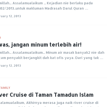
millah... Assalamualaikum ... Kejadian nie berlaku pada
02/2013..untuk makluman Madrasah Darul Quran …
ruary 12, 2013
O
as, jangan minum terlebih air!
millah... Assalamualaikum... Minum air masak banyak2 nie dah
am penyakit berjangkit dah kat ofis yaya. Dari yang tak …
ruary 12, 2013
FAMILY
ver Cruise di Taman Tamadun Islam
alamualaikum, Akhirnya merasa juga naik river cruise di