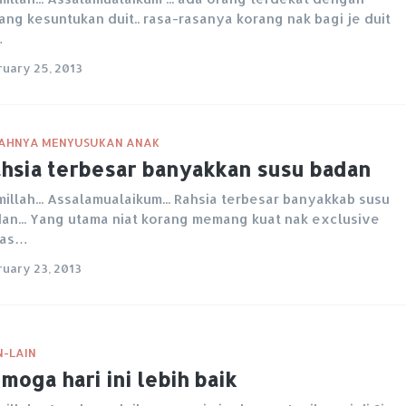
ang kesuntukan duit.. rasa-rasanya korang nak bagi je duit
…
ruary 25, 2013
AHNYA MENYUSUKAN ANAK
hsia terbesar banyakkan susu badan
millah... Assalamualaikum... Rahsia terbesar banyakkab susu
an... Yang utama niat korang memang kuat nak exclusive
eas…
ruary 23, 2013
N-LAIN
moga hari ini lebih baik