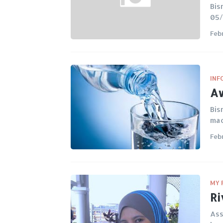
Bis
05/
Feb
INF
Aw
Bis
mac
Feb
MY 
Ri
Ass