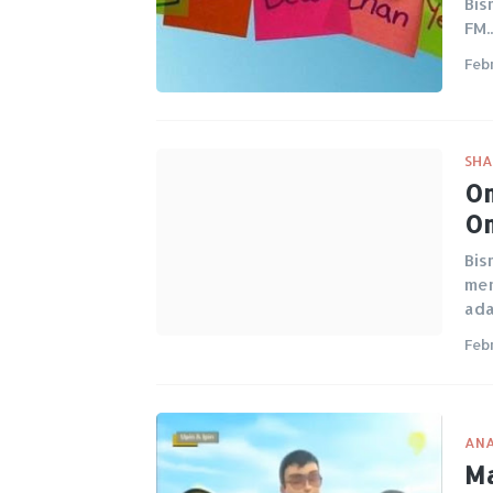
Bis
FM.
Feb
SHA
Om
O
Bis
men
ad
Feb
ANA
Ma