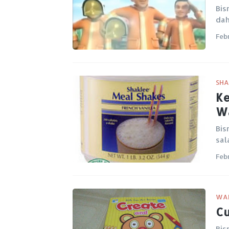
Bis
dah
Feb
SHA
Ke
Wa
Bis
sal
Feb
WA
Cu
Bis