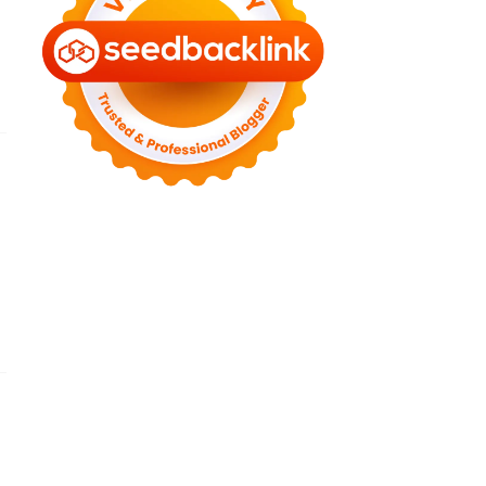
►
July 2022
(7)
►
June 2022
(1)
►
April 2022
(4)
►
March 2022
(2)
►
February 2022
(6)
►
January 2022
(2)
►
2021
(82)
►
December 2021
(9)
►
November 2021
(4)
►
October 2021
(2)
►
September 2021
(4)
►
August 2021
(2)
►
July 2021
(7)
►
June 2021
(8)
►
May 2021
(3)
►
April 2021
(15)
►
March 2021
(14)
►
February 2021
(7)
►
January 2021
(7)
►
2020
(76)