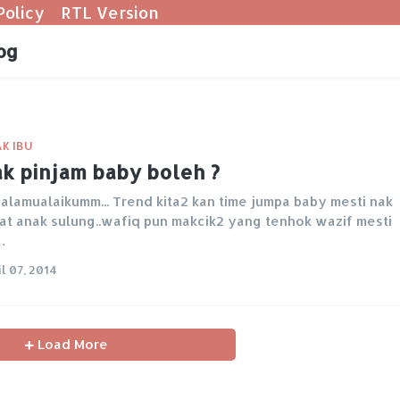
Policy
RTL Version
og
K IBU
k pinjam baby boleh ?
alamualaikumm... Trend kita2 kan time jumpa baby mesti nak
at anak sulung..wafiq pun makcik2 yang tenhok wazif mesti
…
l 07, 2014
Load More