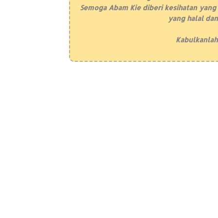
Semoga Abam Kie diberi kesihatan yang 
yang halal dan
Kabulkanlah