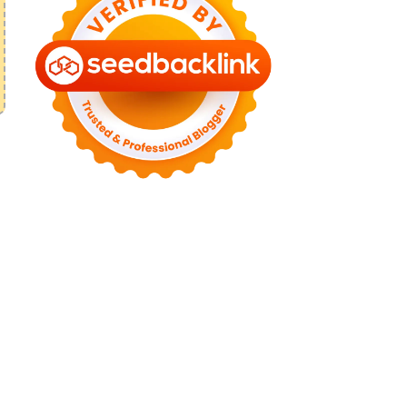
►
August 2022
(11)
►
July 2022
(7)
►
June 2022
(1)
►
April 2022
(4)
►
March 2022
(2)
►
February 2022
(6)
►
January 2022
(2)
►
2021
(82)
►
December 2021
(9)
►
November 2021
(4)
►
October 2021
(2)
►
September 2021
(4)
►
August 2021
(2)
►
July 2021
(7)
►
June 2021
(8)
►
May 2021
(3)
►
April 2021
(15)
►
March 2021
(14)
►
February 2021
(7)
►
January 2021
(7)