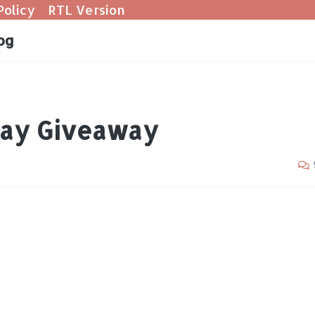
Policy
RTL Version
og
day Giveaway