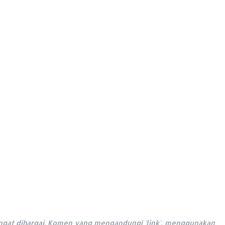
ngat dihargai. Komen yang mengandungi 'link', menggunakan