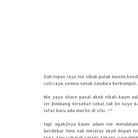
Dah lepas raya nie sibuk pulak musim kendu
cuti raya..semua sanak saudara berkumpul..k
Nie yaya share pasal akad nikah..kaum ad
ler..bimbang tersekat-sekat..tak ke naye k
lafaz baru ada macho di situ ..^^
tapi agak2nya kaum adam nie mendalami 
berdebar time nak melafaz akad depan tok 
lega...tapi cubalah selami..fahami..(cewahh