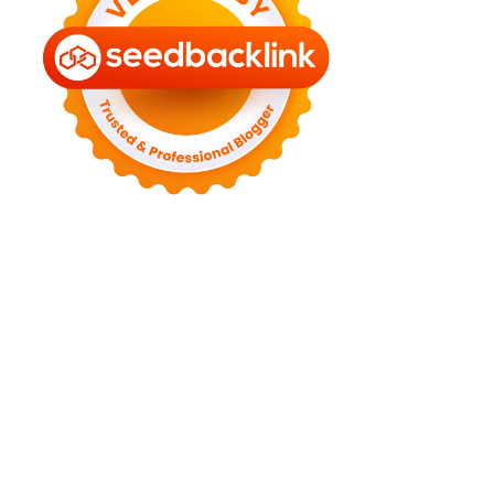
►
July 2022
(7)
►
June 2022
(1)
►
April 2022
(4)
►
March 2022
(2)
►
February 2022
(6)
►
January 2022
(2)
►
2021
(82)
►
December 2021
(9)
►
November 2021
(4)
►
October 2021
(2)
►
September 2021
(4)
►
August 2021
(2)
►
July 2021
(7)
►
June 2021
(8)
►
May 2021
(3)
►
April 2021
(15)
►
March 2021
(14)
►
February 2021
(7)
►
January 2021
(7)
►
2020
(76)