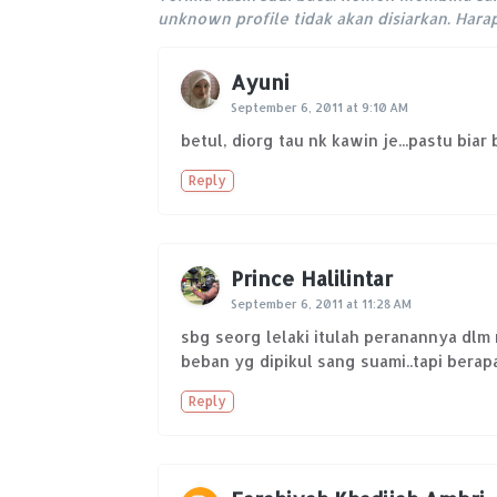
unknown profile tidak akan disiarkan. Har
Ayuni
September 6, 2011 at 9:10 AM
betul, diorg tau nk kawin je...pastu biar b
Reply
Prince Halilintar
September 6, 2011 at 11:28 AM
sbg seorg lelaki itulah peranannya dlm
beban yg dipikul sang suami..tapi bera
Reply