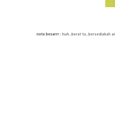
nota besarrr :
huh...berat tu...bersediakah 