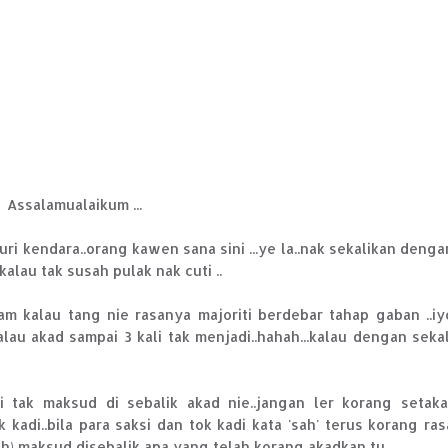
Assalamualaikum ...
ri kendara..orang kawen sana sini ...ye la..nak sekalikan denga
alau tak susah pulak nak cuti ..
am kalau tang nie rasanya majoriti berdebar tahap gaban ..iy
alau akad sampai 3 kali tak menjadi..hahah...kalau dengan sekal
tak maksud di sebalik akad nie..jangan ler korang setaka
kadi..bila para saksi dan tok kadi kata 'sah' terus korang ras
hh) maksud disebalik apa yang telah korang akadkan tu ...