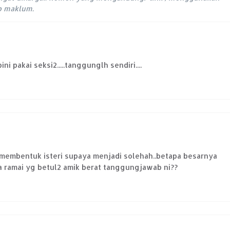
ap maklum.
ini pakai seksi2.....tanggunglh sendiri....
 membentuk isteri supaya menjadi solehah..betapa besarnya
pa ramai yg betul2 amik berat tanggungjawab ni??