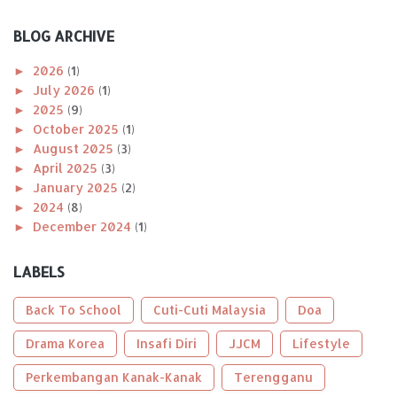
BLOG ARCHIVE
►
2026
(1)
►
July 2026
(1)
►
2025
(9)
►
October 2025
(1)
►
August 2025
(3)
►
April 2025
(3)
►
January 2025
(2)
►
2024
(8)
►
December 2024
(1)
►
November 2024
(1)
►
October 2024
(2)
LABELS
►
August 2024
(1)
►
April 2024
(1)
Back To School
Cuti-Cuti Malaysia
Doa
►
January 2024
(2)
►
Drama Korea
2023
(56)
Insafi Diri
JJCM
Lifestyle
►
December 2023
(2)
Perkembangan Kanak-Kanak
Terengganu
►
October 2023
(2)