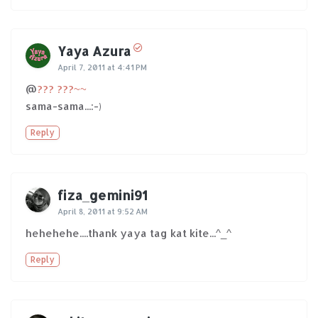
Yaya Azura
April 7, 2011 at 4:41 PM
@
??? ???~~
sama-sama...:-)
Reply
fiza_gemini91
April 8, 2011 at 9:52 AM
hehehehe....thank yaya tag kat kite...^_^
Reply