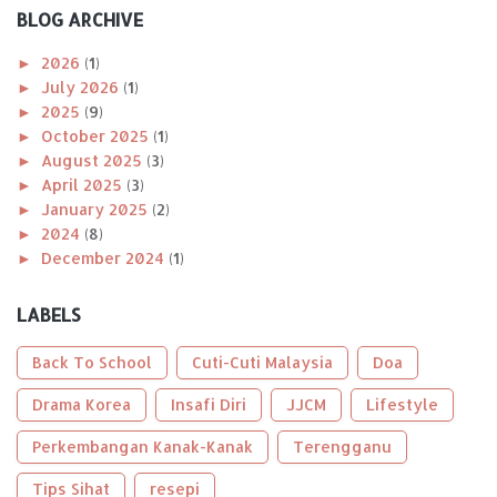
BLOG ARCHIVE
►
2026
(1)
►
July 2026
(1)
►
2025
(9)
►
October 2025
(1)
►
August 2025
(3)
►
April 2025
(3)
►
January 2025
(2)
►
2024
(8)
►
December 2024
(1)
►
November 2024
(1)
►
October 2024
(2)
LABELS
►
August 2024
(1)
►
April 2024
(1)
Back To School
Cuti-Cuti Malaysia
Doa
►
January 2024
(2)
►
Drama Korea
2023
(56)
Insafi Diri
JJCM
Lifestyle
►
December 2023
(2)
Perkembangan Kanak-Kanak
Terengganu
►
October 2023
(2)
►
September 2023
(5)
Tips Sihat
resepi