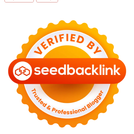
►
August 2023
(9)
►
June 2023
(8)
►
May 2023
(2)
►
April 2023
(3)
►
March 2023
(6)
►
February 2023
(6)
►
January 2023
(13)
►
2022
(43)
►
December 2022
(6)
►
September 2022
(4)
►
August 2022
(11)
►
July 2022
(7)
►
June 2022
(1)
►
April 2022
(4)
►
March 2022
(2)
►
February 2022
(6)
►
January 2022
(2)
►
2021
(82)
►
December 2021
(9)
►
November 2021
(4)
►
October 2021
(2)