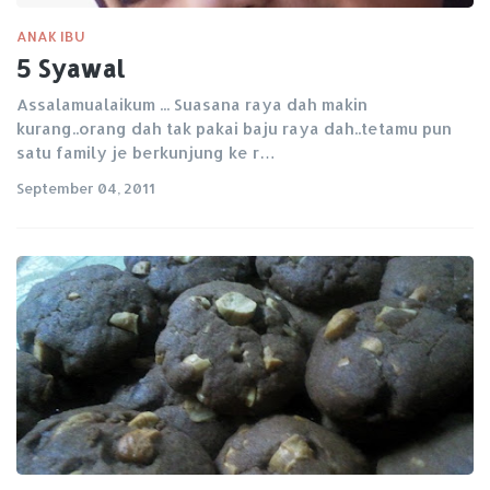
ANAK IBU
5 Syawal
Assalamualaikum ... Suasana raya dah makin
kurang..orang dah tak pakai baju raya dah..tetamu pun
satu family je berkunjung ke r…
September 04, 2011