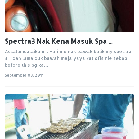
Spectra3 Nak Kena Masuk Spa ...
Assalamualaikum ... Hari nie nak bawak balik my spectra
3 ... dah lama duk bawah meja yaya kat ofis nie sebab
before this bg ka…
September 08, 2011