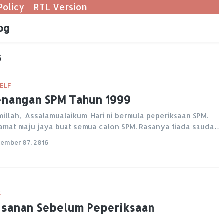
Policy
RTL Version
og
6
ELF
nangan SPM Tahun 1999
millah, Assalamualaikum. Hari ni bermula peperiksaan SPM.
amat maju jaya buat semua calon SPM. Rasanya tiada sauda
ember 07, 2016
S
sanan Sebelum Peperiksaan