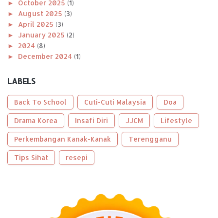
►
October 2025
(1)
►
August 2025
(3)
►
April 2025
(3)
►
January 2025
(2)
►
2024
(8)
►
December 2024
(1)
►
November 2024
(1)
►
October 2024
(2)
LABELS
►
August 2024
(1)
►
April 2024
(1)
Back To School
Cuti-Cuti Malaysia
Doa
►
January 2024
(2)
►
Drama Korea
2023
(56)
Insafi Diri
JJCM
Lifestyle
►
December 2023
(2)
Perkembangan Kanak-Kanak
Terengganu
►
October 2023
(2)
►
September 2023
(5)
Tips Sihat
resepi
►
August 2023
(9)
►
June 2023
(8)
►
May 2023
(2)
►
April 2023
(3)
►
March 2023
(6)
►
February 2023
(6)