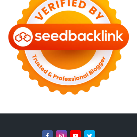
►
January 2023
(13)
►
2022
(43)
►
December 2022
(6)
►
September 2022
(4)
►
August 2022
(11)
►
July 2022
(7)
►
June 2022
(1)
►
April 2022
(4)
►
March 2022
(2)
►
February 2022
(6)
►
January 2022
(2)
►
2021
(82)
►
December 2021
(9)
►
November 2021
(4)
►
October 2021
(2)
►
September 2021
(4)
►
August 2021
(2)
►
July 2021
(7)
►
June 2021
(8)
►
May 2021
(3)