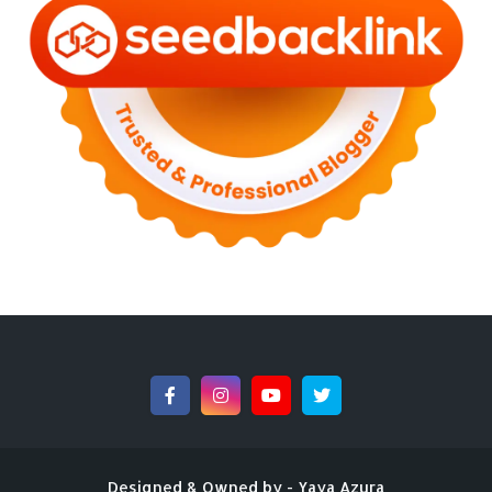
Masak Lemak Sayur Jambu Golok Dan Sotong
►
May 2023
(2)
►
April 2023
(3)
►
March 2023
(6)
►
February 2023
(6)
►
January 2023
(13)
►
2022
(43)
►
December 2022
(6)
►
September 2022
(4)
►
August 2022
(11)
►
July 2022
(7)
►
June 2022
(1)
►
April 2022
(4)
►
March 2022
(2)
►
February 2022
(6)
►
January 2022
(2)
►
2021
(82)
►
December 2021
(9)
►
November 2021
(4)
►
October 2021
(2)
►
September 2021
(4)
Designed & Owned by -
Yaya Azura