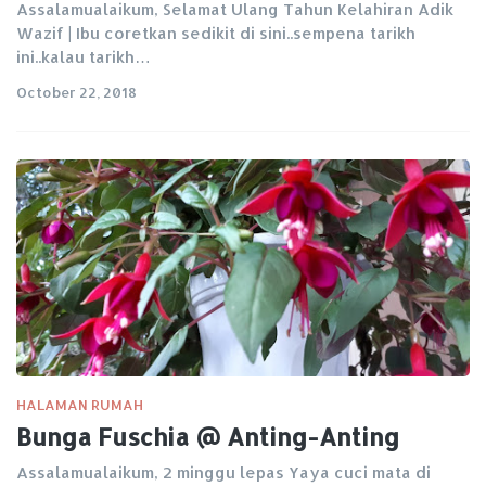
Assalamualaikum, Selamat Ulang Tahun Kelahiran Adik
Wazif | Ibu coretkan sedikit di sini..sempena tarikh
ini..kalau tarikh…
October 22, 2018
HALAMAN RUMAH
Bunga Fuschia @ Anting-Anting
Assalamualaikum, 2 minggu lepas Yaya cuci mata di