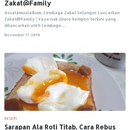
Zakat@Family
Assalamualaikum, Lembaga Zakat Selangor Lancarkan
Zakat@Family | Yaya nak share kempen terkini yang
dilancarkan oleh Lembaga…
November 17, 2019
RESEPI
Sarapan Ala Roti Titab, Cara Rebus