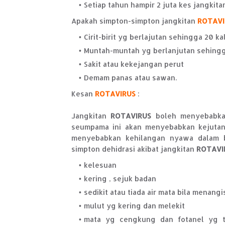
Setiap tahun hampir 2 juta kes jangkit
Apakah simpton-simpton jangkitan
ROTAVI
Cirit-birit yg berlajutan sehingga 20 ka
Muntah-muntah yg berlanjutan sehingga
Sakit atau kekejangan perut
Demam panas atau sawan.
Kesan
ROTAVIRUS
:
Jangkitan
ROTAVIRUS
boleh menyebabkan 
seumpama ini akan menyebabkan kejutan
menyebabkan kehilangan nyawa dalam b
simpton dehidrasi akibat jangkitan
ROTAVI
kelesuan
kering , sejuk badan
sedikit atau tiada air mata bila menangi
mulut yg kering dan melekit
mata yg cengkung dan fotanel yg t