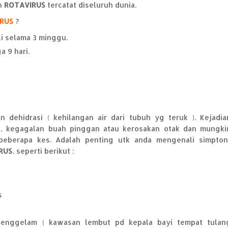
an
ROTAVIRUS
tercatat diseluruh dunia.
RUS
?
li selama 3 minggu.
 9 hari.
dehidrasi ( kehilangan air dari tubuh yg teruk ). Kejadia
, kegagalan buah pinggan atau kerosakan otak dan mungki
eberapa kes. Adalah penting utk anda mengenali simpton
RUS
, seperti berikut :
s
enggelam ( kawasan lembut pd kepala bayi tempat tulan