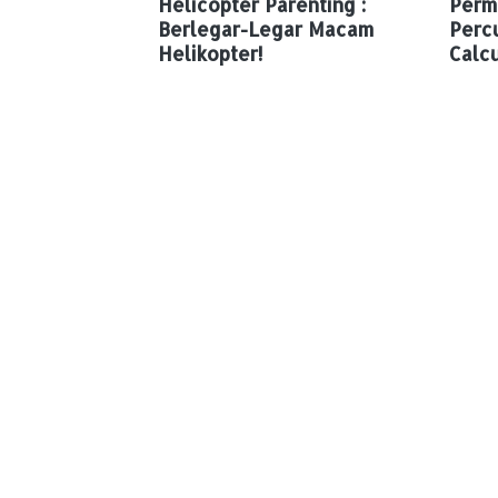
Helicopter Parenting :
Perm
Berlegar-Legar Macam
Perc
Helikopter!
Calcu