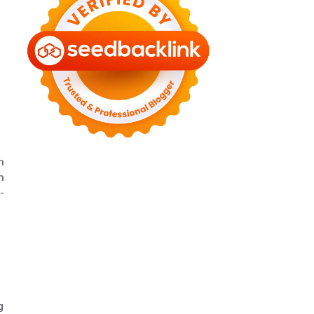
►
August 2022
(11)
►
July 2022
(7)
►
June 2022
(1)
►
April 2022
(4)
►
March 2022
(2)
►
February 2022
(6)
►
January 2022
(2)
►
2021
(82)
►
December 2021
(9)
►
November 2021
(4)
n
►
October 2021
(2)
n
►
September 2021
(4)
-
►
August 2021
(2)
►
July 2021
(7)
►
June 2021
(8)
►
May 2021
(3)
►
April 2021
(15)
►
March 2021
(14)
►
February 2021
(7)
►
January 2021
(7)
g