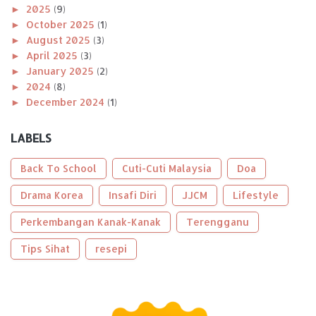
►
2025
(9)
►
October 2025
(1)
►
August 2025
(3)
►
April 2025
(3)
►
January 2025
(2)
►
2024
(8)
►
December 2024
(1)
►
November 2024
(1)
►
October 2024
(2)
LABELS
►
August 2024
(1)
►
April 2024
(1)
Back To School
Cuti-Cuti Malaysia
Doa
►
January 2024
(2)
►
Drama Korea
2023
(56)
Insafi Diri
JJCM
Lifestyle
►
December 2023
(2)
Perkembangan Kanak-Kanak
Terengganu
►
October 2023
(2)
►
September 2023
(5)
Tips Sihat
resepi
►
August 2023
(9)
►
June 2023
(8)
►
May 2023
(2)
►
April 2023
(3)