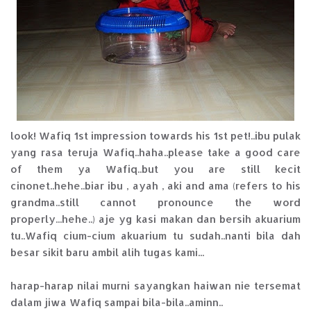
look! Wafiq 1st impression towards his 1st pet!..ibu pulak
yang rasa teruja Wafiq..haha..please take a good care
of them ya Wafiq..but you are still kecit
cinonet..hehe..biar ibu , ayah , aki and ama (refers to his
grandma..still cannot pronounce the word
properly...hehe..) aje yg kasi makan dan bersih akuarium
tu..Wafiq cium-cium akuarium tu sudah..nanti bila dah
besar sikit baru ambil alih tugas kami...
harap-harap nilai murni sayangkan haiwan nie tersemat
dalam jiwa Wafiq sampai bila-bila..aminn..