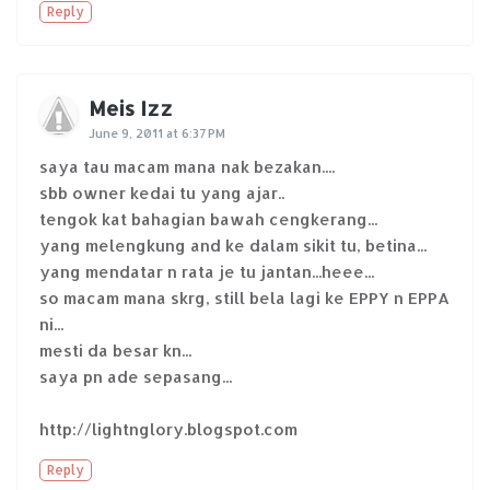
Reply
Meis Izz
June 9, 2011 at 6:37 PM
saya tau macam mana nak bezakan....
sbb owner kedai tu yang ajar..
tengok kat bahagian bawah cengkerang...
yang melengkung and ke dalam sikit tu, betina...
yang mendatar n rata je tu jantan...heee...
so macam mana skrg, still bela lagi ke EPPY n EPPA
ni...
mesti da besar kn...
saya pn ade sepasang...
http://lightnglory.blogspot.com
Reply