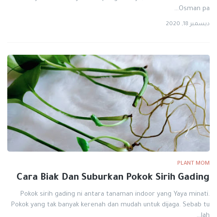
Osman pa…
ديسمبر 18, 2020
PLANT MOM
Cara Biak Dan Suburkan Pokok Sirih Gading
Pokok sirih gading ni antara tanaman indoor yang Yaya minati.
Pokok yang tak banyak kerenah dan mudah untuk dijaga. Sebab tu
lah…