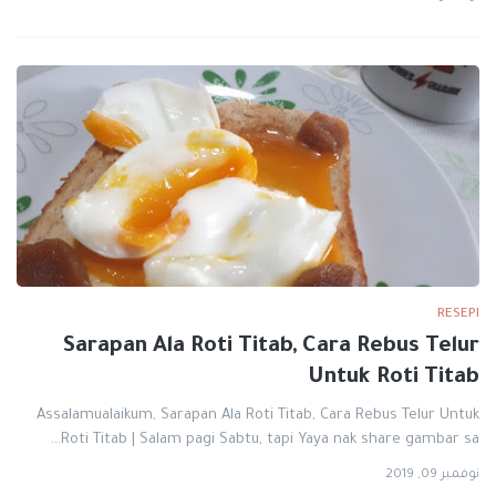
RESEPI
Sarapan Ala Roti Titab, Cara Rebus Telur
Untuk Roti Titab
Assalamualaikum, Sarapan Ala Roti Titab, Cara Rebus Telur Untuk
Roti Titab | Salam pagi Sabtu, tapi Yaya nak share gambar sa…
نوفمبر 09, 2019