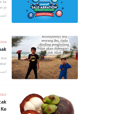
ir ke
n je…
أغسطس 2
DOA
nak
h doa
bar …
أغسطس 1
SELF
tak
e ?