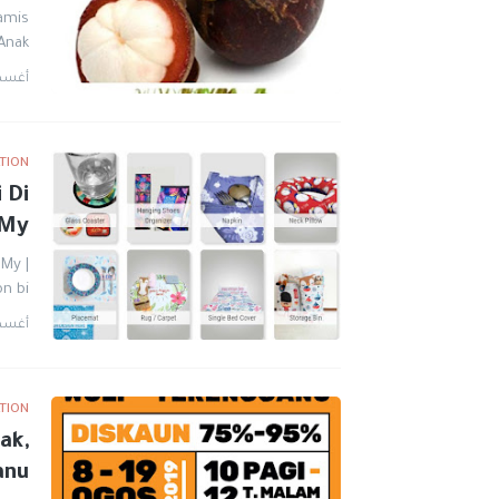
hamis
nak-…
أغسطس 9
TION
 Di
.My
My |
n bi…
أغسطس 3
TION
ak,
anu