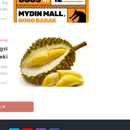
. Big
dak,…
أغسطس 2
AKAN
gsi
eki
zeki
sim?…
أغسطس 7
تح