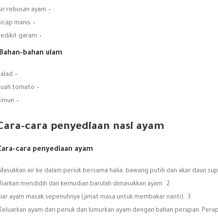
Air rebusan ayam
Kicap manis
Sedikit garam
Bahan-bahan ulam:
Salad
Buah tomato
Timun
Cara-cara penyediaan nasi ayam
Cara-cara penyediaan ayam
Masukkan air ke dalam periuk bersama halia, bawang putih dan akar daun sup.
Biarkan mendidih dan kemudian barulah dimasukkan ayam.
Biar ayam masak sepenuhnya (jimat masa untuk membakar nanti)
Keluarkan ayam dari periuk dan lumurkan ayam dengan bahan perapan. Perap 