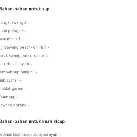
Bahan-bahan untuk sup:
2 bunga lawang
3 buah pelaga
1 kayu manis
1 biji bawang besar - dihiris
2 ulas bawang putih - dihiris
Air rebusan ayam
1 rempah sup bunjut
1 kiub ayam
Sedikit garam
Daun sup
Bawang goreng
Bahan-bahan untuk kuah kicap:
Lebihan kuah kicap perapan ayam