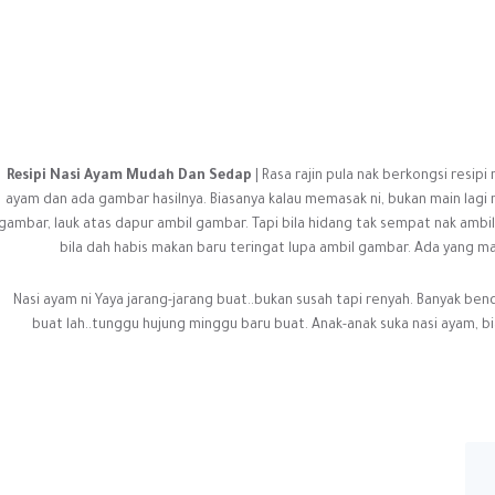
Resipi Nasi Ayam Mudah Dan Sedap
| Rasa rajin pula nak berkongsi resipi
ayam dan ada gambar hasilnya. Biasanya kalau memasak ni, bukan main lagi 
gambar, lauk atas dapur ambil gambar. Tapi bila hidang tak sempat nak amb
bila dah habis makan baru teringat lupa ambil gambar. Ada yang ma
Nasi ayam ni Yaya jarang-jarang buat..bukan susah tapi renyah. Banyak be
buat lah..tunggu hujung minggu baru buat. Anak-anak suka nasi ayam, b