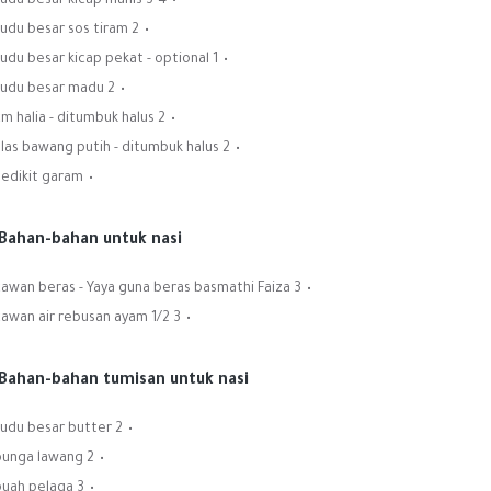
3-4 sudu besar kicap manis
2 sudu besar sos tiram
1 sudu besar kicap pekat - optional
2 sudu besar madu
2 cm halia - ditumbuk halus
2 ulas bawang putih - ditumbuk halus
Sedikit garam
Bahan-bahan untuk nasi:
3 cawan beras - Yaya guna beras basmathi Faiza
3 1/2 cawan air rebusan ayam
Bahan-bahan tumisan untuk nasi:
2 sudu besar butter
2 bunga lawang
3 buah pelaga