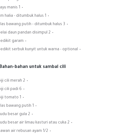
1 kayu manis
1 cm halia - ditumbuk halus
3 ulas bawang putih - ditumbuk halus
2 helai daun pandan disimpul
Sedikit garam
edikit serbuk kunyit untuk warna - optional
Bahan-bahan untuk sambal cili:
2 biji cili merah
6 biji cili padi
1 biji tomato
1 ulas bawang putih
2 sudu besar gula
2 sudu besar air limau kasturi atau cuka
1/2 cawan air rebusan ayam