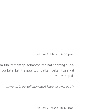
Situasi 1 : Masa - 8.00 pagi
 tiba-tiba tersentap..sebabnya terlihat seorang budak
adi berkata kat trainee tu..ingatkan pakai tuala kat
kepala...^___^
mungkin penglihatan agak kabur di awal pagi...
~
Situasi 2 : Masa -10.45 pagi