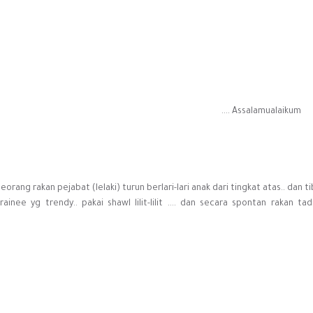
Assalamualaikum ....
eorang rakan pejabat (lelaki) turun berlari-lari anak dari tingkat atas.. dan
rainee yg trendy.. pakai shawl lilit-lilit .... dan secara spontan rakan t