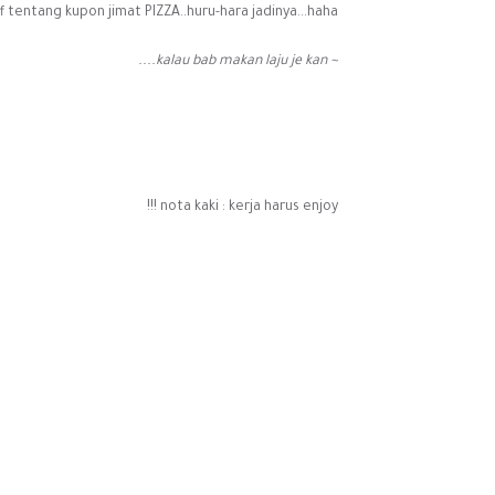
ntang kupon jimat PIZZA..huru-hara jadinya...haha..
~ kalau bab makan laju je kan....
nota kaki : kerja harus enjoy !!!