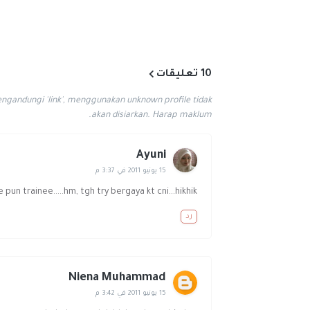
10 تعليقات
gandungi 'link', menggunakan unknown profile tidak
akan disiarkan. Harap maklum.
Ayuni
15 يونيو 2011 في 3:37 م
e pun trainee.....hm, tgh try bergaya kt cni...hikhik....
رد
Niena Muhammad
15 يونيو 2011 في 3:42 م