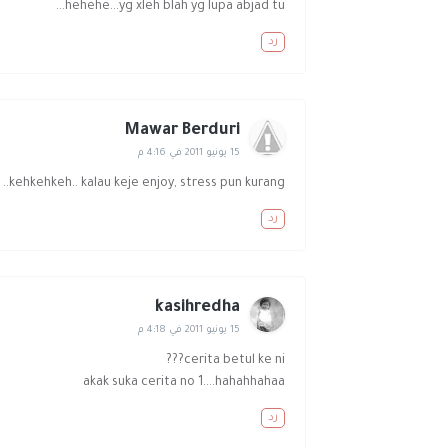
hehehe...yg xleh blah yg lupa abjad tu...
رد
Mawar Berduri
15 يونيو 2011 في 4:16 م
kehkehkeh.. kalau keje enjoy, stress pun kurang.. :)
رد
kasihredha
15 يونيو 2011 في 4:18 م
cerita betul ke ni???
akak suka cerita no 1....hahahhahaa
رد