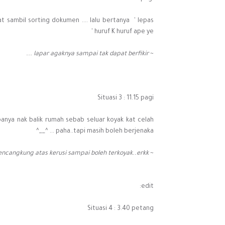
ambil sorting dokumen .... lalu bertanya ' lepas
huruf K huruf ape ye '
lapar agaknya sampai tak dapat berfikir ...
~
Situasi 3 : 11.15 pagi
-rupanya nak balik rumah sebab seluar koyak kat celah
paha..tapi masih boleh berjenaka ... ^__^
cangkung atas kerusi sampai boleh terkoyak..erkk...
~
edit:
Situasi 4 : 3.40 petang