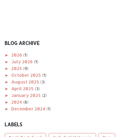
BLOG ARCHIVE
►
2026
(1)
►
July 2026
(1)
►
2025
(9)
►
October 2025
(1)
►
August 2025
(3)
►
April 2025
(3)
►
January 2025
(2)
►
2024
(8)
►
December 2024
(1)
►
November 2024
(1)
►
October 2024
(2)
LABELS
►
August 2024
(1)
►
April 2024
(1)