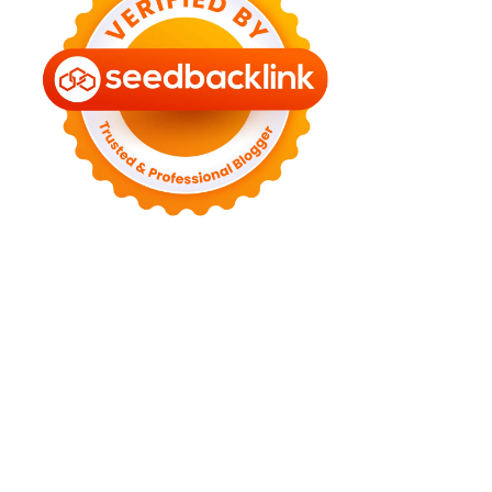
Belimbing Buluh
Resipi Nasi Ayam Mudah Dan Sedap
Adik Wazif Dah Selesai Bersunat
Kaedah Laser
Resipi Ayam Masak Kurma Terengganu
Sedap Rupanya Aiskrim Musang King
Jenama Nestle
Afieq Shazwan & Haqiem Rusli - Di
Alam Fana Cintam...
►
September 2022
(4)
►
August 2022
(11)
►
July 2022
(7)
►
June 2022
(1)
►
April 2022
(4)
►
March 2022
(2)
►
February 2022
(6)
►
January 2022
(2)
►
2021
(82)
►
December 2021
(9)
►
November 2021
(4)