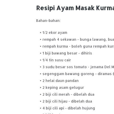
Resipi Ayam Masak Kurm
Bahan-bahan:
1/2 ekor ayam
rempah 4 sekawan - bunga lawang, bua
rempah kurma - boleh guna rempah kur
1 biji bawang besar - dihiris
1/4 tin susu cair
3 sudu besar sos tomato - jenama Del 
segenggam bawang goreng - diramas 
2 helai daun pandan
2 keping asam gelugur
2 biji cili merah - dibelah dua
2 biji cili hijau - dibelah dua
4 biji cili api - dibelah hujung