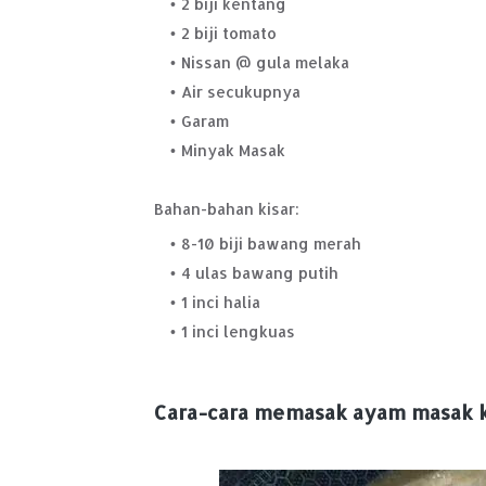
2 biji kentang
2 biji tomato
Nissan @ gula melaka
Air secukupnya
Garam
Minyak Masak
Bahan-bahan kisar:
8-10 biji bawang merah
4 ulas bawang putih
1 inci halia
1 inci lengkuas
Cara-cara memasak ayam masak 