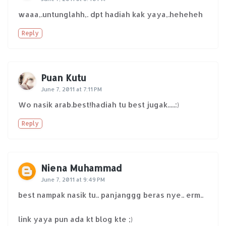
waaa,.untunglahh,. dpt hadiah kak yaya,.heheheh
Reply
Puan Kutu
June 7, 2011 at 7:11 PM
Wo nasik arab.best!hadiah tu best jugak.....:)
Reply
Niena Muhammad
June 7, 2011 at 9:49 PM
best nampak nasik tu.. panjanggg beras nye.. erm..
link yaya pun ada kt blog kte ;)