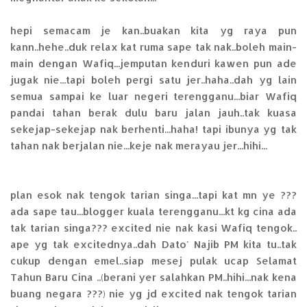
hepi semacam je kan..buakan kita yg raya pun
kann..hehe..duk relax kat ruma sape tak nak..boleh main-
main dengan Wafiq...jemputan kenduri kawen pun ade
jugak nie...tapi boleh pergi satu jer..haha..dah yg lain
semua sampai ke luar negeri terengganu...biar Wafiq
pandai tahan berak dulu baru jalan jauh..tak kuasa
sekejap-sekejap nak berhenti...haha! tapi ibunya yg tak
tahan nak berjalan nie...keje nak merayau jer...hihi...
plan esok nak tengok tarian singa...tapi kat mn ye ???
ada sape tau...blogger kuala terengganu...kt kg cina ada
tak tarian singa??? excited nie nak kasi Wafiq tengok..
ape yg tak excitednya..dah Dato' Najib PM kita tu..tak
cukup dengan emel..siap mesej pulak ucap Selamat
Tahun Baru Cina ..(berani yer salahkan PM..hihi...nak kena
buang negara ???) nie yg jd excited nak tengok tarian