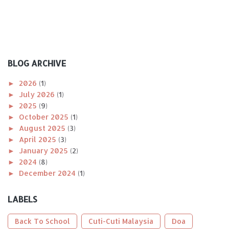
BLOG ARCHIVE
►
2026
(1)
►
July 2026
(1)
►
2025
(9)
►
October 2025
(1)
►
August 2025
(3)
►
April 2025
(3)
►
January 2025
(2)
►
2024
(8)
►
December 2024
(1)
►
November 2024
(1)
►
October 2024
(2)
LABELS
►
August 2024
(1)
►
April 2024
(1)
Back To School
Cuti-Cuti Malaysia
Doa