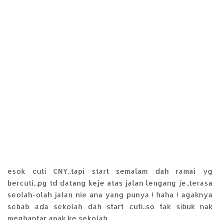
esok cuti CNY..tapi start semalam dah ramai yg
bercuti...pg td datang keje atas jalan lengang je..terasa
seolah-olah jalan nie ana yang punya ! haha ! agaknya
sebab ada sekolah dah start cuti..so tak sibuk nak
meghantar anak ke sekolah...