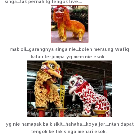
singa...tak pernah lg tengok live....
mak oii...garangnya singa nie...boleh meraung Wafiq
kalau terjumpa yg mcm nie esok....
yg nie namapak baik sikit...hahaha....koya jer....ntah dapat
tengok ke tak singa menari esok...