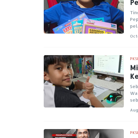
P
Tin
Pep
pel
Oct
PKS
Mi
Ke
Seb
Waz
seb
Aug
PKS