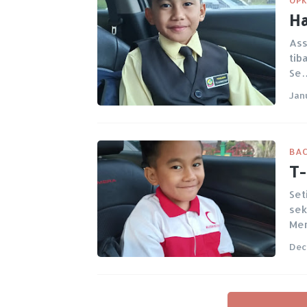
Ha
Ass
tib
Se
Jan
BAC
T-
Set
sek
Me
Dec