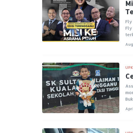
Mi
Te
Fly
Fly
te
Aug
UPK
Ce
Ass
mom
Bu
Apri
UPK