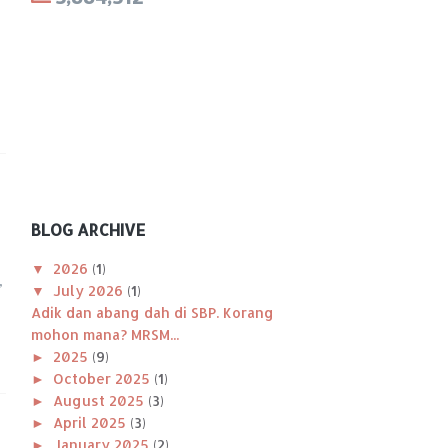
BLOG ARCHIVE
▼
2026
(1)
,
▼
July 2026
(1)
Adik dan abang dah di SBP. Korang
mohon mana? MRSM...
►
2025
(9)
►
October 2025
(1)
►
August 2025
(3)
►
April 2025
(3)
►
January 2025
(2)