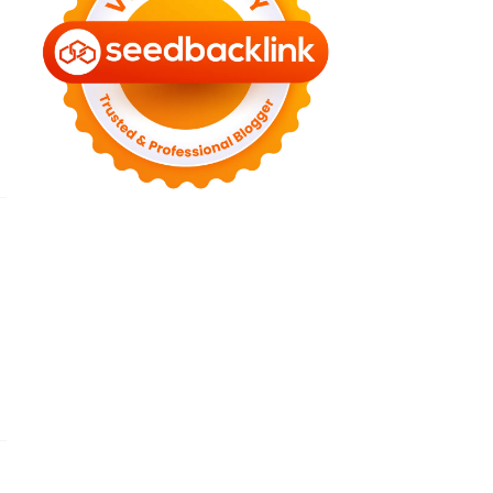
►
September 2022
(4)
►
August 2022
(11)
►
July 2022
(7)
►
June 2022
(1)
►
April 2022
(4)
►
March 2022
(2)
►
February 2022
(6)
►
January 2022
(2)
►
2021
(82)
►
December 2021
(9)
►
November 2021
(4)
►
October 2021
(2)
►
September 2021
(4)
►
August 2021
(2)
►
July 2021
(7)
►
June 2021
(8)
►
May 2021
(3)
►
April 2021
(15)
►
March 2021
(14)
►
February 2021
(7)