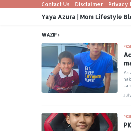
Contact Us
Disclaimer
Privacy 
Yaya Azura | Mom Lifestyle Bl
WAZIF
PKS
Ad
ma
Ya 
nak
La
Jul
PKS
PK