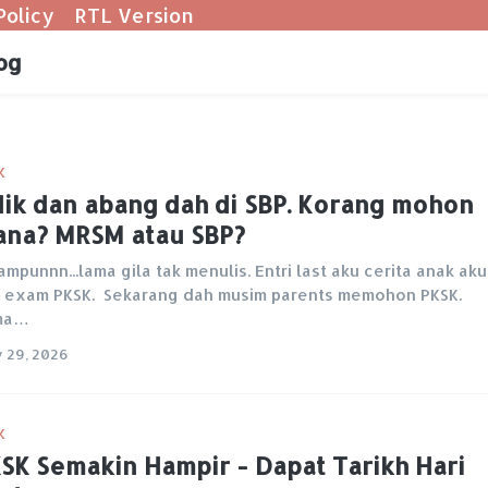
Policy
RTL Version
og
K
ik dan abang dah di SBP. Korang mohon
na? MRSM atau SBP?
ampunnn...lama gila tak menulis. Entri last aku cerita anak aku
 exam PKSK. Sekarang dah musim parents memohon PKSK.
ma…
y 29, 2026
K
SK Semakin Hampir - Dapat Tarikh Hari