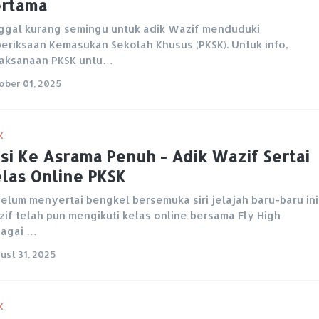
ertama
ggal kurang semingu untuk adik Wazif menduduki
eriksaan Kemasukan Sekolah Khusus (PKSK). Untuk info,
aksanaan PKSK untu…
ober 01, 2025
K
si Ke Asrama Penuh - Adik Wazif Sertai
las Online PKSK
elum menyertai bengkel bersemuka siri jelajah baru-baru ini
if telah pun mengikuti kelas online bersama Fly High
agai …
ust 31, 2025
K