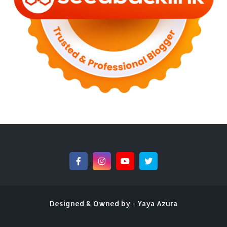
►
August 2022
(11)
►
July 2022
(7)
►
June 2022
(1)
►
April 2022
(4)
►
March 2022
(2)
►
February 2022
(6)
►
January 2022
(2)
►
2021
(82)
►
December 2021
(9)
►
November 2021
(4)
►
October 2021
(2)
►
September 2021
(4)
►
August 2021
(2)
►
July 2021
(7)
►
June 2021
(8)
►
May 2021
(3)
►
April 2021
(15)
►
March 2021
(14)
►
February 2021
(7)
Designed & Owned by -
Yaya Azura
►
January 2021
(7)
►
2020
(76)