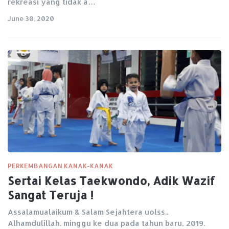
rekreasi yang tidak a…
June 30, 2020
PERKEMBANGAN KANAK-KANAK
Sertai Kelas Taekwondo, Adik Wazif
Sangat Teruja !
Assalamualaikum & Salam Sejahtera uolss..
Alhamdulillah. minggu ke dua pada tahun baru, 2019.