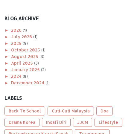
BLOG ARCHIVE
►
2026
(1)
►
July 2026
(1)
►
2025
(9)
►
October 2025
(1)
►
August 2025
(3)
►
April 2025
(3)
►
January 2025
(2)
►
2024
(8)
►
December 2024
(1)
►
November 2024
(1)
►
October 2024
(2)
LABELS
►
August 2024
(1)
►
April 2024
(1)
Back To School
Cuti-Cuti Malaysia
Doa
►
January 2024
(2)
►
Drama Korea
2023
(56)
Insafi Diri
JJCM
Lifestyle
►
December 2023
(2)
Perkembangan Kanak-Kanak
Terengganu