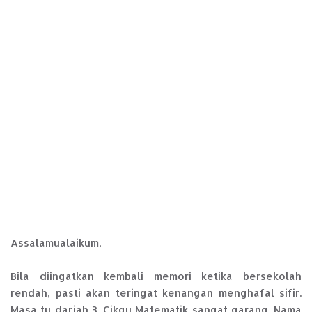
Assalamualaikum,
Bila diingatkan kembali memori ketika bersekolah
rendah, pasti akan teringat kenangan menghafal sifir.
Masa tu darjah 3. Cikgu Matematik sangat garang. Nama