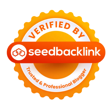
►
May 2023
(2)
►
April 2023
(3)
►
March 2023
(6)
►
February 2023
(6)
►
January 2023
(13)
►
2022
(43)
►
December 2022
(6)
►
September 2022
(4)
►
August 2022
(11)
►
July 2022
(7)
►
June 2022
(1)
►
April 2022
(4)
►
March 2022
(2)
►
February 2022
(6)
►
January 2022
(2)
►
2021
(82)
►
December 2021
(9)
►
November 2021
(4)
►
October 2021
(2)
►
September 2021
(4)