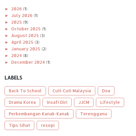
►
2026
(1)
►
July 2026
(1)
►
2025
(9)
►
October 2025
(1)
►
August 2025
(3)
►
April 2025
(3)
►
January 2025
(2)
►
2024
(8)
►
December 2024
(1)
►
November 2024
(1)
►
October 2024
(2)
LABELS
►
August 2024
(1)
►
April 2024
(1)
Back To School
Cuti-Cuti Malaysia
Doa
►
January 2024
(2)
►
Drama Korea
2023
(56)
Insafi Diri
JJCM
Lifestyle
►
December 2023
(2)
Perkembangan Kanak-Kanak
Terengganu
►
October 2023
(2)
►
September 2023
(5)
Tips Sihat
resepi
►
August 2023
(9)
►
June 2023
(8)