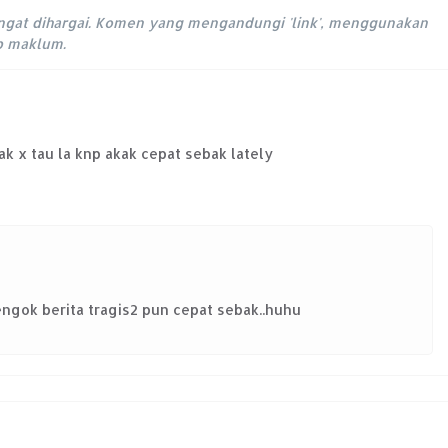
ngat dihargai. Komen yang mengandungi 'link', menggunakan
ap maklum.
akak x tau la knp akak cepat sebak lately
tengok berita tragis2 pun cepat sebak..huhu