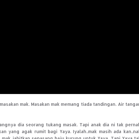
 masakan mak. Masakan mak memang tiada tandingan. Air tanga
gnya dia seorang tukang masak. Tapi anak dia ni tak perna
n yang agak rumit bagi Yaya. Iyalah..mak masih ada kan..na
 mak jahitkan sepasang baju kurung untuk Yaya. Tapi Yaya ta