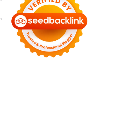
►
August 2022
(11)
►
July 2022
(7)
►
June 2022
(1)
n
►
April 2022
(4)
►
March 2022
(2)
►
February 2022
(6)
►
January 2022
(2)
►
2021
(82)
►
December 2021
(9)
►
November 2021
(4)
►
October 2021
(2)
►
September 2021
(4)
►
August 2021
(2)
►
July 2021
(7)
►
June 2021
(8)
►
May 2021
(3)
►
April 2021
(15)
►
March 2021
(14)
►
February 2021
(7)
►
January 2021
(7)