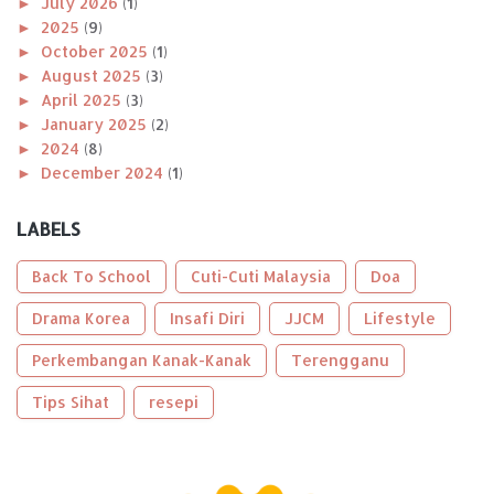
►
July 2026
(1)
►
2025
(9)
►
October 2025
(1)
►
August 2025
(3)
►
April 2025
(3)
►
January 2025
(2)
►
2024
(8)
►
December 2024
(1)
►
November 2024
(1)
►
October 2024
(2)
LABELS
►
August 2024
(1)
►
April 2024
(1)
Back To School
Cuti-Cuti Malaysia
Doa
►
January 2024
(2)
►
Drama Korea
2023
(56)
Insafi Diri
JJCM
Lifestyle
►
December 2023
(2)
Perkembangan Kanak-Kanak
Terengganu
►
October 2023
(2)
►
September 2023
(5)
Tips Sihat
resepi
►
August 2023
(9)
►
June 2023
(8)
►
May 2023
(2)
►
April 2023
(3)