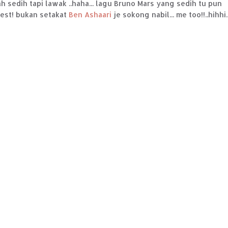
ah sedih tapi lawak ..haha... lagu Bruno Mars yang sedih tu pun
best! bukan setakat
Ben Ashaari
je sokong nabil... me too!!..hihhi.