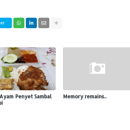
ter
 Ayam Penyet Sambal
Memory remains..
pi