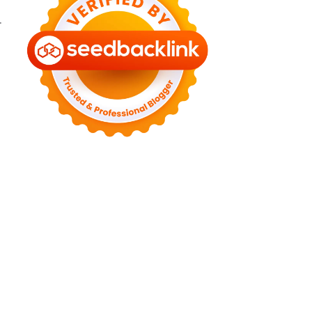
►
September 2022
(4)
.
►
August 2022
(11)
►
July 2022
(7)
►
June 2022
(1)
►
April 2022
(4)
►
March 2022
(2)
►
February 2022
(6)
►
January 2022
(2)
►
2021
(82)
►
December 2021
(9)
►
November 2021
(4)
►
October 2021
(2)
►
September 2021
(4)
►
August 2021
(2)
►
July 2021
(7)
►
June 2021
(8)
►
May 2021
(3)
►
April 2021
(15)
►
March 2021
(14)
►
February 2021
(7)