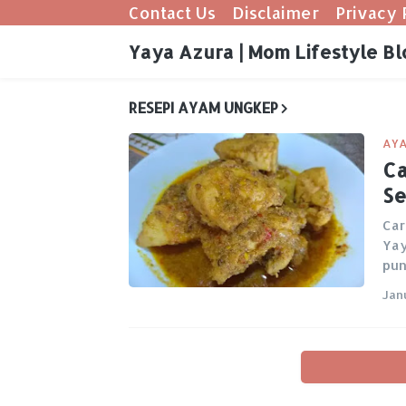
Contact Us
Disclaimer
Privacy 
Yaya Azura | Mom Lifestyle Bl
RESEPI AYAM UNGKEP
AYA
Ca
S
Car
Yay
pun
Jan